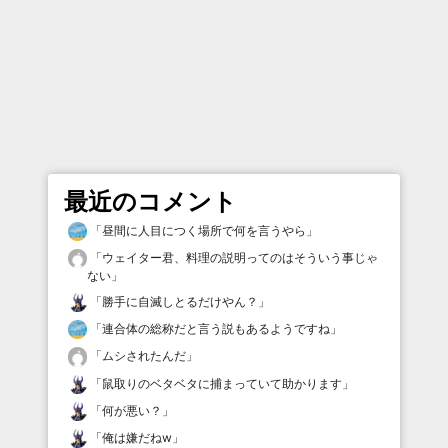
最近のコメント
「
昼間に人目につく場所で何を言うやら
」
「
ウェイター君、料理の説明ってのはそういう事じゃ
ない
」
「
勝手に自滅しとるだけやん？
」
「
連合体の総称だと言う説もあるようですね
」
「
ムシされたんだ
」
「
鼠取りのベタベタに捕まっていて助かります
」
「
何が悪い？
」
「
俺は嫌だねw
」