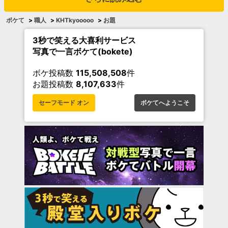
ボケて
>
職人
>
KHTkyooooo
>
お題
3秒で笑える大喜利サービス
写真で一言ボケて(bokete)
ボケ投稿数
115,508,508
件
お題投稿数
8,107,633
件
セーフモード オン
ボケてへようこそ