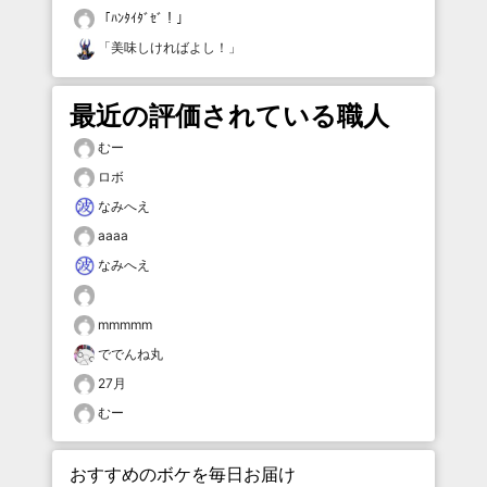
「
ﾊﾝﾀｲﾀﾞｾﾞ！
」
「
美味しければよし！
」
最近の評価されている職人
むー
ロボ
なみへえ
aaaa
なみへえ
mmmmm
ででんね丸
27月
むー
おすすめのボケを毎日お届け