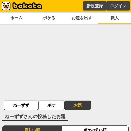
新規登録
ログイン
ホーム
ボケる
お題を出す
職人
ねーずず
ボケ
お題
ねーずず
さんの投稿したお題
新しい順
ボケの多い順