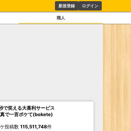
新規登録
ログイン
職人
秒で笑える大喜利サービス
真で一言ボケて(bokete)
ボケ投稿数
115,511,748
件