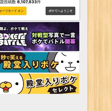
お題投稿数
8,107,633
件
セーフモード オン
ボケてへようこそ