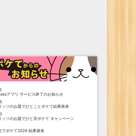
5
oketeアプリ サービス終了のお知らせ
15
リッツのお題でひとことボケて結果発表
10
リッツのお題でひと言ボケて キャンペーン
9
支でボケて2026 結果発表