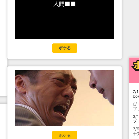
ボケる
7/1
b
6/
プ
3/
プ
3/
干
ボケる