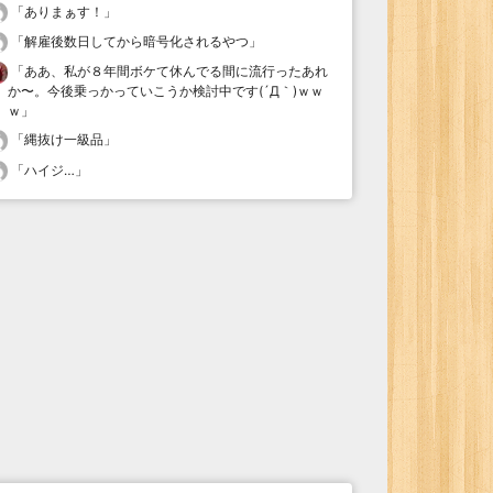
「
ありまぁす！
」
「
解雇後数日してから暗号化されるやつ
」
「
ああ、私が８年間ボケて休んでる間に流行ったあれ
か〜。今後乗っかっていこうか検討中です(´Д｀)ｗｗ
ｗ
」
「
縄抜け一級品
」
「
ハイジ…
」