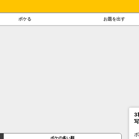
ボケる
お題を出す
3
写
ボケの多い順