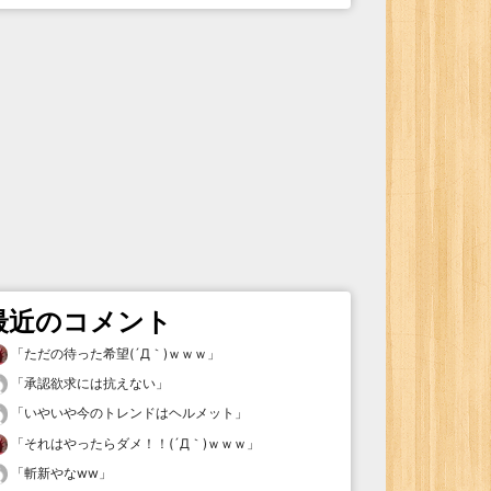
最近のコメント
「
ただの待った希望(´Д｀)ｗｗｗ
」
「
承認欲求には抗えない
」
「
いやいや今のトレンドはヘルメット
」
「
それはやったらダメ！！(´Д｀)ｗｗｗ
」
「
斬新やなww
」