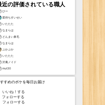
最近の評価されている職人
ひー
星待ちすいせい
いたたた
なまらは
どんまい鼻毛
なまらは
ぷかぷか
いたたた
沢庵ノイド
mut30
すすめのボケを毎日お届け
いいね！する
フォローする
フォローする