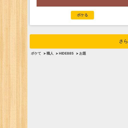
ボケる
さら
ボケて
>
職人
>
HIDE885
>
お題