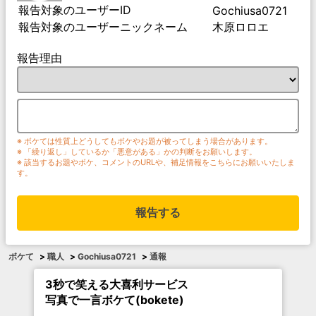
報告対象のユーザーID
Gochiusa0721
報告対象のユーザーニックネーム
木原ロロエ
報告理由
※ ボケては性質上どうしてもボケやお題が被ってしまう場合があります。
※ 「繰り返し」しているか「悪意がある」かの判断をお願いします。
※ 該当するお題やボケ、コメントのURLや、補足情報をこちらにお願いいたしま
す。
報告する
ボケて
>
職人
>
Gochiusa0721
>
通報
3秒で笑える大喜利サービス
写真で一言ボケて(bokete)