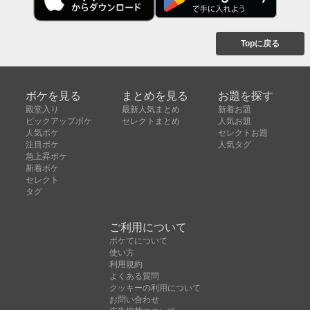
Topに戻る
ボケを見る
まとめを見る
お題を探す
殿堂入り
最新人気まとめ
新着お題
ピックアップボケ
セレクトまとめ
人気お題
人気ボケ
セレクトお題
注目ボケ
人気タグ
急上昇ボケ
新着ボケ
セレクト
タグ
ご利用について
ボケてについて
使い方
利用規約
よくある質問
クッキーの利用について
お問い合わせ