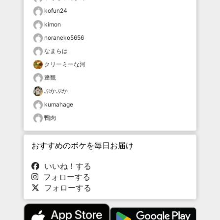
kofun24
kimon
noraneko5656
なまらは
クリーミーな河
達観
ぷかぷか
kumahage
鴨肉
おすすめのボケを毎日お届け
いいね！する
フォローする
フォローする