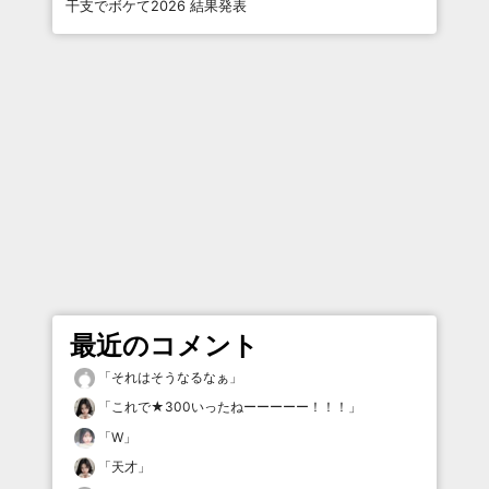
干支でボケて2026 結果発表
最近のコメント
「
それはそうなるなぁ
」
「
これで★300いったねーーーーー！！！
」
「
W
」
「
天才
」