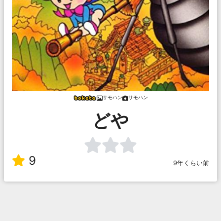
サモハン
サモハン
どや
9
9年くらい前