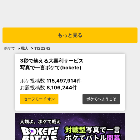
もっと見る
ボケて
>
職人
>
1122242
3秒で笑える大喜利サービス
写真で一言ボケて(bokete)
ボケ投稿数
115,497,914
件
お題投稿数
8,106,244
件
セーフモード オン
ボケてへようこそ