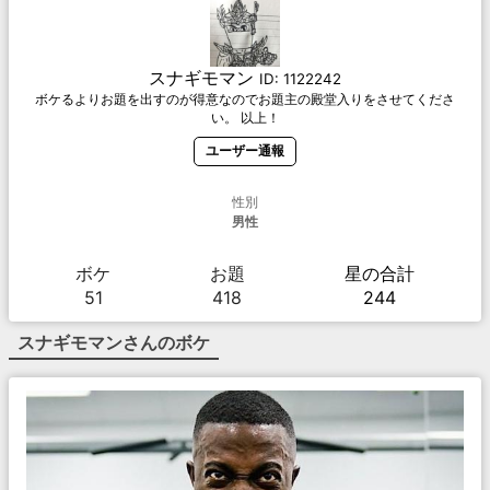
スナギモマン
ID:
1122242
ボケるよりお題を出すのが得意なのでお題主の殿堂入りをさせてくださ
い。 以上！
ユーザー通報
性別
男性
ボケ
お題
星の合計
51
418
244
スナギモマン
さんのボケ