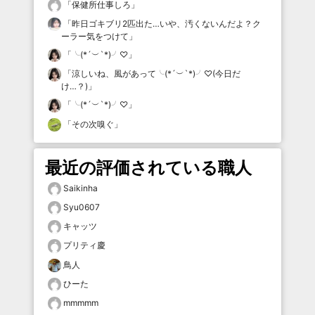
「
保健所仕事しろ
」
「
昨日ゴキブリ2匹出た…いや、汚くないんだよ？ク
ーラー気をつけて
」
「
╰(*´︶`*)╯♡
」
「
涼しいね、風があって╰(*´︶`*)╯♡(今日だ
け…？)
」
「
╰(*´︶`*)╯♡
」
「
その次嗅ぐ
」
最近の評価されている職人
Saikinha
Syu0607
キャッツ
プリティ慶
鳥人
ひーた
mmmmm