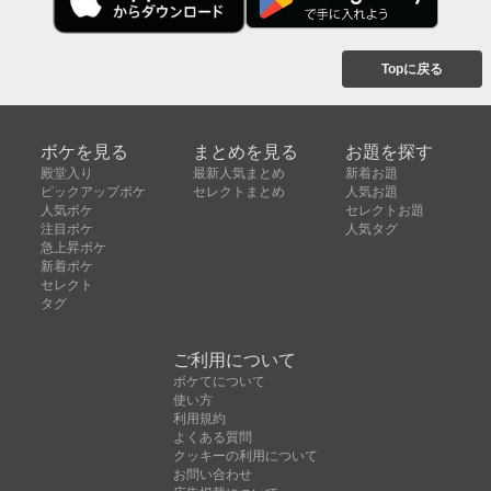
Topに戻る
ボケを見る
まとめを見る
お題を探す
殿堂入り
最新人気まとめ
新着お題
ピックアップボケ
セレクトまとめ
人気お題
人気ボケ
セレクトお題
注目ボケ
人気タグ
急上昇ボケ
新着ボケ
セレクト
タグ
ご利用について
ボケてについて
使い方
利用規約
よくある質問
クッキーの利用について
お問い合わせ