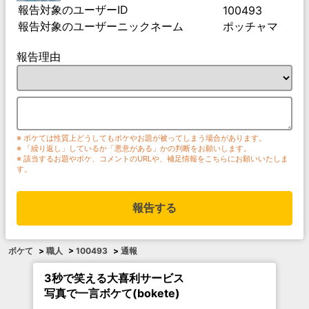
報告対象のユーザーID
100493
報告対象のユーザーニックネーム
ポッチャマ
報告理由
※ ボケては性質上どうしてもボケやお題が被ってしまう場合があります。
※ 「繰り返し」しているか「悪意がある」かの判断をお願いします。
※ 該当するお題やボケ、コメントのURLや、補足情報をこちらにお願いいたしま
す。
報告する
ボケて
>
職人
>
100493
>
通報
3秒で笑える大喜利サービス
写真で一言ボケて(bokete)