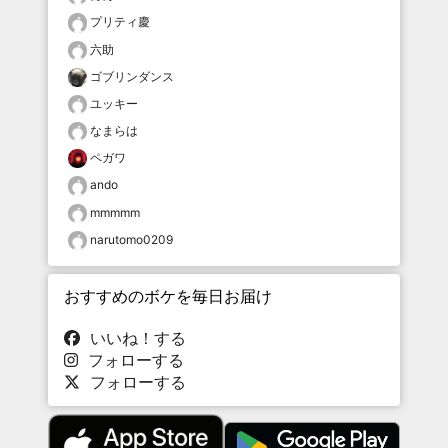
プリティ慶
六助
ゴブリンダンス
ユッキー
なまらは
ペガワ
ando
mmmmm
narutomo0209
おすすめのボケを毎日お届け
いいね！する
フォローする
フォローする