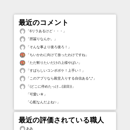
最近のコメント
「
6リラあるけど・・・
」
「
脛齧りなんか。
」
「
そんな事より後ろ後ろ！
」
「
ちいかわに向けて放ったわけですね
」
「
ただ斬りたいだけの上様やばい
」
「
すばらしいコンボボケ！上手い！
」
「
このアプリなら殿堂入りする自信ある^_^
」
「
(どこに停めたっけ…(涙目))
」
「
可愛い☆
」
「
心配なんだよね✨
」
最近の評価されている職人
ああ