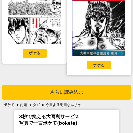
ボケる
ボケる
さらに読み込む
ボケて
>
お題
>
タグ
>
今日より明日なんじゃ
3秒で笑える大喜利サービス
写真で一言ボケて(bokete)