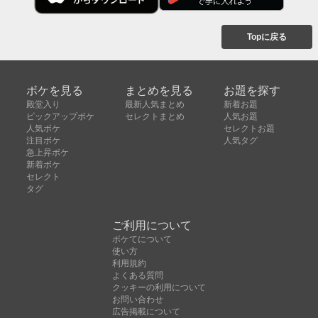
Topに戻る
ボケを見る
まとめを見る
お題を探す
殿堂入り
最新人気まとめ
新着お題
ピックアップボケ
セレクトまとめ
人気お題
人気ボケ
セレクトお題
注目ボケ
人気タグ
急上昇ボケ
新着ボケ
セレクト
タグ
ご利用について
ボケてについて
使い方
利用規約
よくある質問
クッキーの利用について
お問い合わせ
広告掲載について