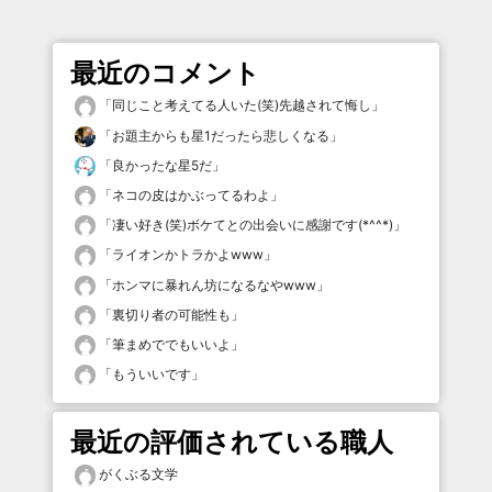
最近のコメント
「
同じこと考えてる人いた(笑)先越されて悔し
」
「
お題主からも星1だったら悲しくなる
」
「
良かったな星5だ
」
「
ネコの皮はかぶってるわよ
」
「
凄い好き(笑)ボケてとの出会いに感謝です(*^^*)
」
「
ライオンかトラかよwww
」
「
ホンマに暴れん坊になるなやwww
」
「
裏切り者の可能性も
」
「
筆まめででもいいよ
」
「
もういいです
」
最近の評価されている職人
がくぶる文学