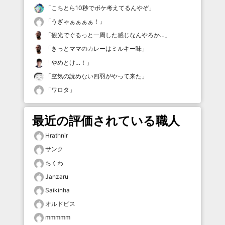
「
こちとら10秒でボケ考えてるんやぞ
」
「
うぎゃぁぁぁぁ！
」
「
観光でぐるっと一周した感じなんやろか…
」
「
きっとママのカレーはミルキー味
」
「
やめとけ…！
」
「
空気の読めない四羽がやって来た
」
「
ワロタ
」
最近の評価されている職人
Hrathnir
サンク
ちくわ
Janzaru
Saikinha
オルドビス
mmmmm