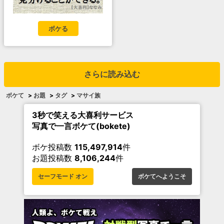
ボケる
さらに読み込む
ボケて
>
お題
>
タグ
>
マサイ族
3秒で笑える大喜利サービス
写真で一言ボケて(bokete)
ボケ投稿数
115,497,914
件
お題投稿数
8,106,244
件
セーフモード オン
ボケてへようこそ