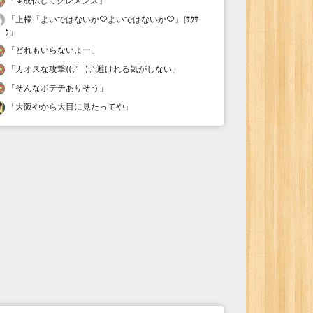
「
↓成仏してクレメンス
」
「
上様「よいではないか♡よいではないか♡」(ｻｸｻ
ｸ
」
「
どれもいらないよー
」
「
カオスな攻撃((꜆꜄ ˙˙ )꜆꜄꜆避けれる気がしない
」
「
そんなポテチありそう
」
「
大阪やから大目に見たってや
」