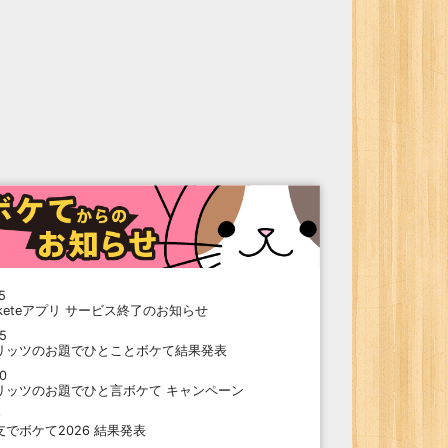
5
oketeアプリ サービス終了のお知らせ
15
リッツのお題でひとことボケて結果発表
10
リッツのお題でひと言ボケて キャンペーン
9
支でボケて2026 結果発表