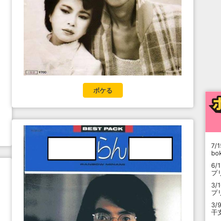
ボケる
7/1
b
6/
プ
3/
プ
3/
干