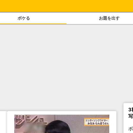
ボケる
お題を出す
3
写