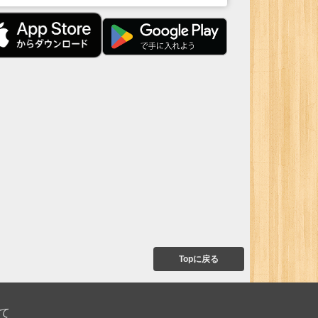
Topに戻る
て