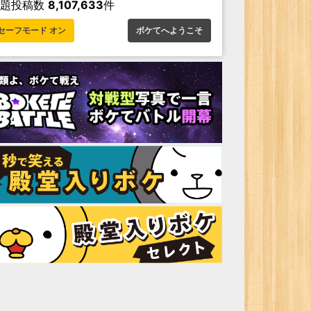
お題投稿数
8,107,633
件
セーフモード オン
ボケてへようこそ