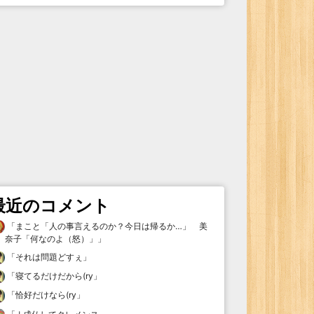
最近のコメント
「
まこと「人の事言えるのか？今日は帰るか…」 美
奈子「何なのよ（怒）」
」
「
それは問題どすぇ
」
「
寝てるだけだから(ry
」
「
恰好だけなら(ry
」