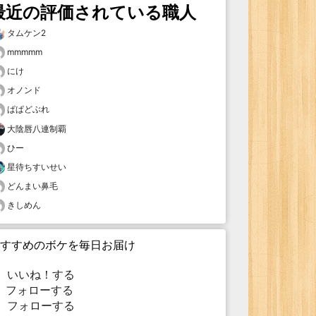
最近の評価されている職人
タムケン2
mmmmm
にけ
オノンド
ぱぱどぶれ
大陰唇八連制覇
ひー
星待ちすいせい
どんまい鼻毛
きしめん
すすめのボケを毎日お届け
いいね！する
フォローする
フォローする