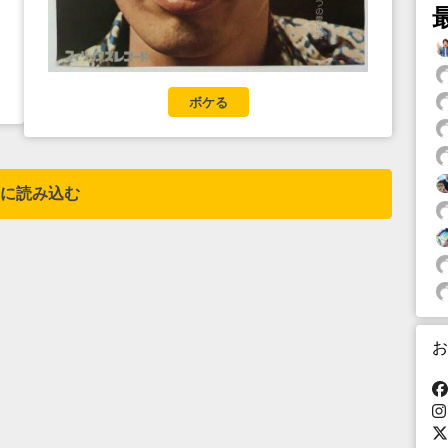
ボケる
に読み込む
お