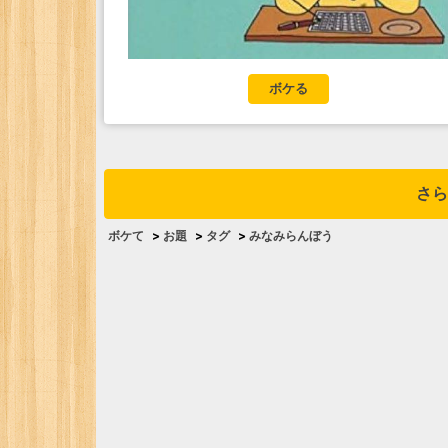
ボケる
さら
ボケて
>
お題
>
タグ
>
みなみらんぼう