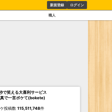
新規登録
ログイン
職人
秒で笑える大喜利サービス
真で一言ボケて(bokete)
ボケ投稿数
115,511,748
件