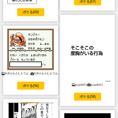
暴れん坊将軍
ボケる(
67
)
ボケる(
60
)
向井がおさむまでは…
向井がおさむまでは…
guga9652
guga9652
ボケる(
56
)
ボケる(
58
)