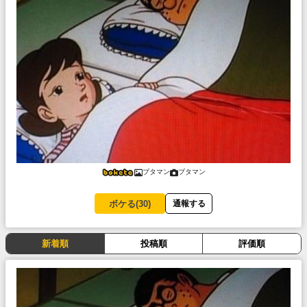
ブタマン
ブタマン
ボケる(
30
)
通報する
新着順
投稿順
評価順