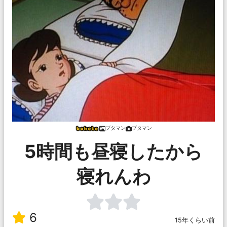
ブタマン
ブタマン
5時間も昼寝したから
寝れんわ
6
15年くらい前