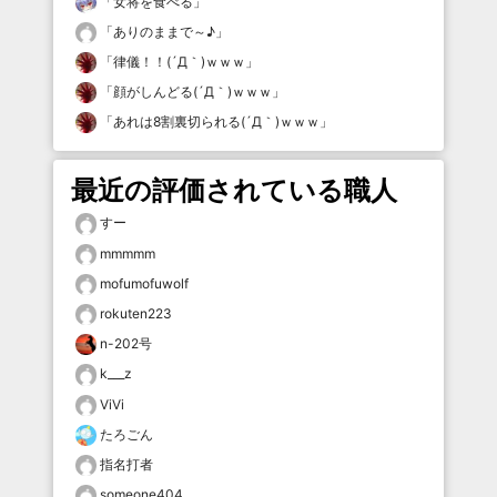
「
女将を食べる
」
「
ありのままで～♪
」
「
律儀！！(´Д｀)ｗｗｗ
」
「
顔がしんどる(´Д｀)ｗｗｗ
」
「
あれは8割裏切られる(´Д｀)ｗｗｗ
」
最近の評価されている職人
すー
mmmmm
mofumofuwolf
rokuten223
n-202号
k___z
ViVi
たろごん
指名打者
someone404