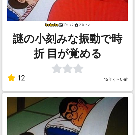
ブタマン
ブタマン
謎の小刻みな振動で時
折 目が覚める
12
15年くらい前