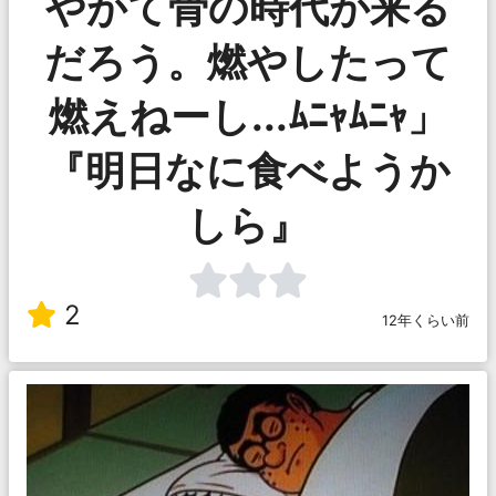
やがて骨の時代が来る
だろう。燃やしたって
燃えねーし...ﾑﾆｬﾑﾆｬ」
『明日なに食べようか
しら』
2
12年くらい前