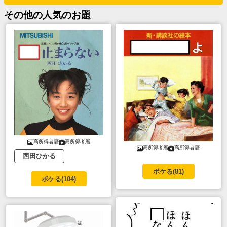
その他
の人気のお題
高所得者層
高所得者層
高所得者層
高所得者層
西田ひかる
ボケる(
81
)
ボケる(
104
)