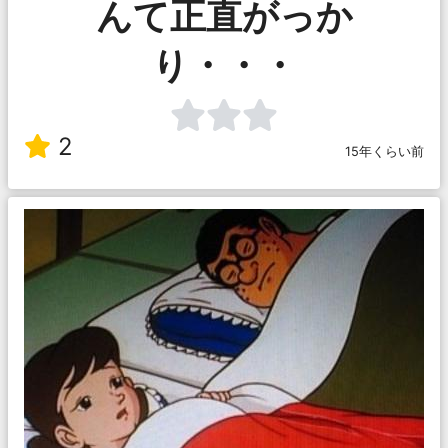
んて正直がっか
り・・・
2
15年くらい前