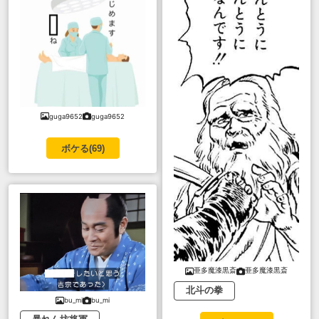
guga9652
guga9652
ボケる(
69
)
亜多魔漆黒斎
亜多魔漆黒斎
北斗の拳
bu_mi
bu_mi