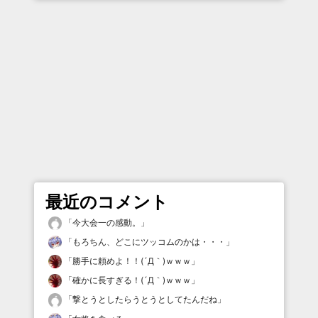
最近のコメント
「
今大会一の感動。
」
「
もろちん、どこにツッコムのかは・・・
」
「
勝手に頼めよ！！(´Д｀)ｗｗｗ
」
「
確かに長すぎる！(´Д｀)ｗｗｗ
」
「
撃とうとしたらうとうとしてたんだね
」