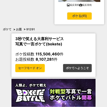
猛反発枕
猛反発枕
ボケる(
45
)
ボケて
>
お題
>
91291
3秒で笑える大喜利サービス
写真で一言ボケて(bokete)
ボケ投稿数
115,506,460
件
お題投稿数
8,107,281
件
セーフモード オン
ボケてへようこそ