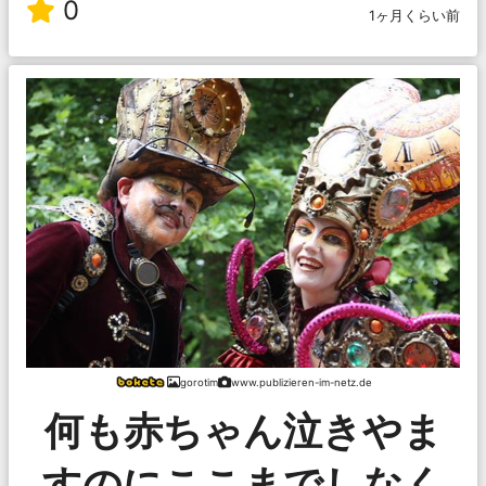
0
1ヶ月くらい前
gorotim
www.publizieren-im-netz.de
何も赤ちゃん泣きやま
すのにここまでしなく