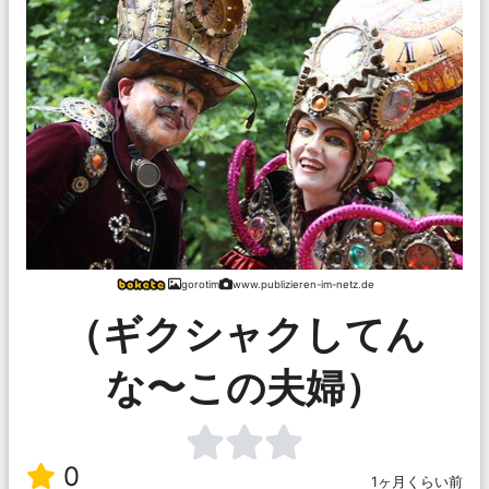
gorotim
www.publizieren-im-netz.de
（ギクシャクしてん
な〜この夫婦）
0
1ヶ月くらい前