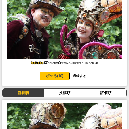
gorotim
www.publizieren-im-netz.de
ボケる(
10
)
通報する
新着順
投稿順
評価順