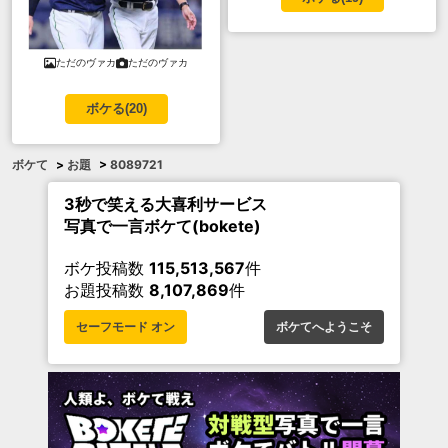
ただのヴァカ
ただのヴァカ
ボケる(
20
)
ボケて
>
お題
>
8089721
3秒で笑える大喜利サービス
写真で一言ボケて(bokete)
ボケ投稿数
115,513,567
件
お題投稿数
8,107,869
件
セーフモード オン
ボケてへようこそ