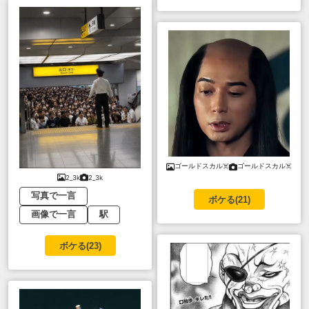
ゴールドスカル☠️
ゴールドスカル☠️
2_3k
2_3k
写真で一言
ボケる(
21
)
画像で一言
駅
ボケる(
23
)