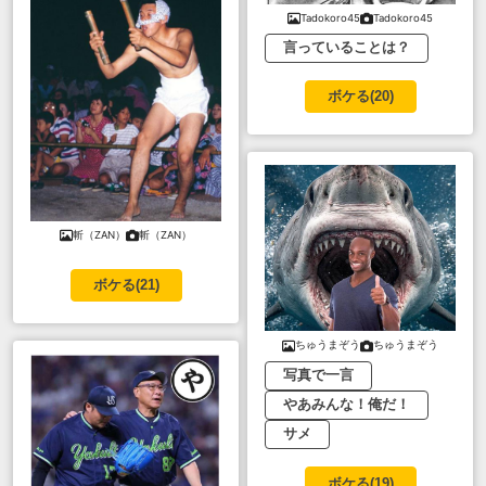
Tadokoro45
Tadokoro45
言っていることは？
ボケる(
20
)
斬（ZAN）
斬（ZAN）
ボケる(
21
)
ちゅうまぞう
ちゅうまぞう
写真で一言
やあみんな！俺だ！
サメ
ボケる(
19
)