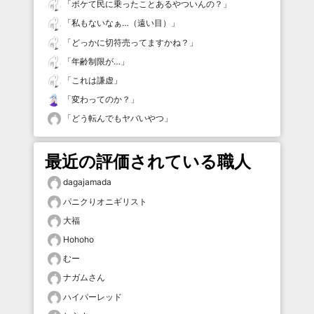
「
ボケて民に乗ったことあるやついんの？
」
「
私もないなぁ…（遠い目）
」
「
どっかに切符売ってますかね？
」
「
年齢制限が…
」
「
これは謙虚
」
「
変わってのか？
」
「
どう転んでもヤバいやつ
」
最近の評価されている職人
dagajamada
パニクりオニギリスト
大福
Hohoho
むー
ナガムさん
ハイパーレッド