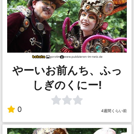
gorotim
www.publizieren-im-netz.de
やーいお前んち、ふっ
しぎのくにー!
0
4週間くらい前