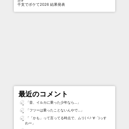
3/9
干支でボケて2026 結果発表
最近のコメント
「
昔、イルカに乗った少年なら…
」
「
フツーは乗ったことないんやで…
」
「
「かも」って言ってる時点で、ムリ(ヾﾉ･∀･`)っす
わー
」