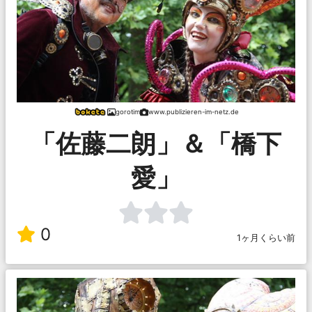
gorotim
www.publizieren-im-netz.de
「佐藤二朗」＆「橋下
愛」
0
1ヶ月くらい前