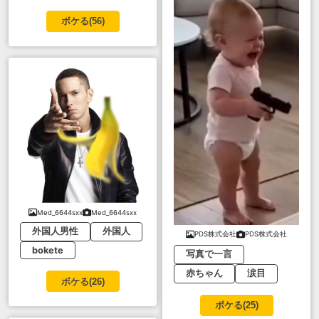
ボケる(
56
)
Med_6644sxx
Med_6644sxx
外国人男性
外国人
PDS株式会社
PDS株式会社
bokete
写真で一言
赤ちゃん
涙目
ボケる(
26
)
ボケる(
25
)