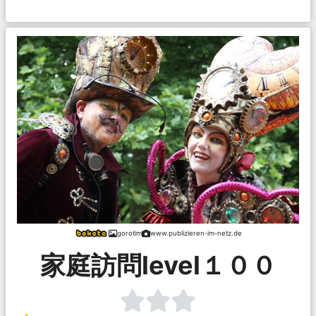
gorotim
www.publizieren-im-netz.de
家庭訪問level１００