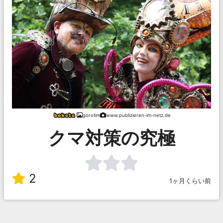
gorotim
www.publizieren-im-netz.de
クマ対策の究極
2
1ヶ月くらい前