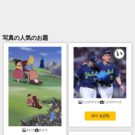
写真
の人気のお題
ただのヴァカ
ただのヴァカ
ボケる(
29
)
まひろ
まひろ