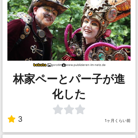
gorotim
www.publizieren-im-netz.de
林家ペーとパー子が進
化した
3
1ヶ月くらい前