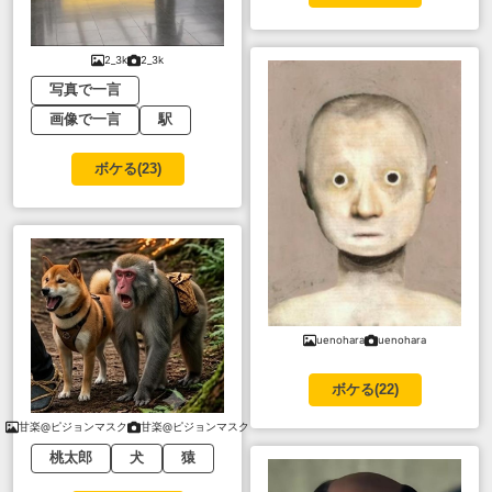
2_3k
2_3k
写真で一言
画像で一言
駅
ボケる(
23
)
uenohara
uenohara
ボケる(
22
)
甘楽@ピジョンマスク
甘楽@ピジョンマスク
桃太郎
犬
猿