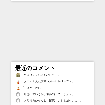
最近のコメント
「
やはり…うちはまだらか！？
」
「
お刀くわえた虎猫〜おーいかけーて〜
」
「
刀はどこから
」
「
迷惑っていうか、刺激的っていうかｗ
」
「
あり語わからんし。翻訳ソフトまだないし。
」