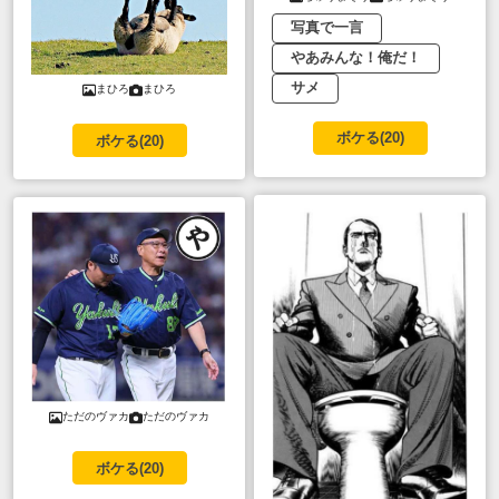
写真で一言
やあみんな！俺だ！
サメ
まひろ
まひろ
ボケる(
20
)
ボケる(
20
)
ただのヴァカ
ただのヴァカ
ボケる(
20
)