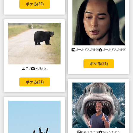
ボケる(
22
)
ゴールドスカル☠️
ゴールドスカル☠️
ボケる(
21
)
タリ
lwolfartist
ボケる(
21
)
ちゅうまぞう
ちゅうまぞう