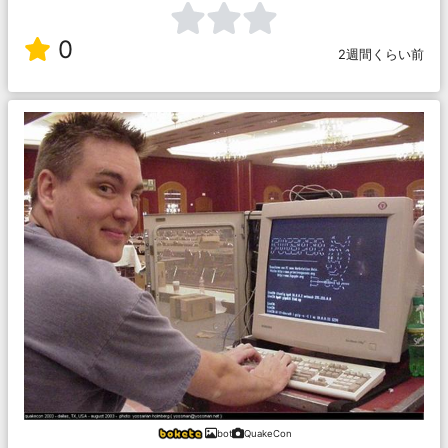
0
2週間くらい前
bot
QuakeCon