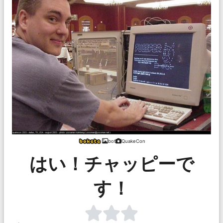
bot
QuakeCon
はい！チャッピーで
す！