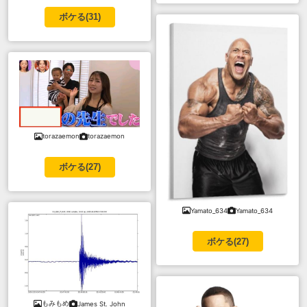
ボケる(
31
)
torazaemon
torazaemon
ボケる(
27
)
Yamato_634
Yamato_634
ボケる(
27
)
もみもめ
James St. John