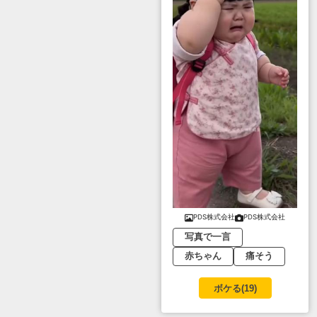
PDS株式会社
PDS株式会社
写真で一言
赤ちゃん
痛そう
ボケる(
19
)