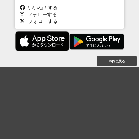
いいね！する
フォローする
フォローする
Topに戻る
ボケを見る
まとめを見る
お題を探す
殿堂入り
最新人気まとめ
新着お題
ピックアップボケ
セレクトまとめ
人気お題
人気ボケ
セレクトお題
注目ボケ
人気タグ
急上昇ボケ
新着ボケ
セレクト
タグ