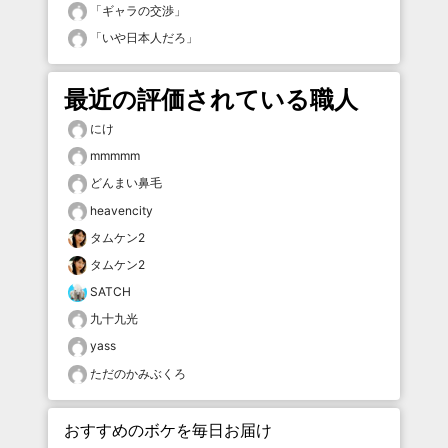
「
ギャラの交渉
」
「
いや日本人だろ
」
最近の評価されている職人
にけ
mmmmm
どんまい鼻毛
heavencity
タムケン2
タムケン2
SATCH
九十九光
yass
ただのかみぶくろ
おすすめのボケを毎日お届け