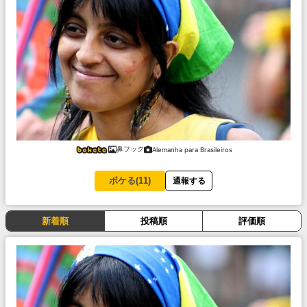
鼻フック
Alemanha para Brasileiros
ボケる(
11
)
通報する
新着順
投稿順
評価順