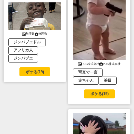
無理数
無理数
ジンバブエドル
アフリカ人
ジンバブエ
PDS株式会社
PDS株式会社
ボケる(
19
)
写真で一言
赤ちゃん
涙目
ボケる(
19
)