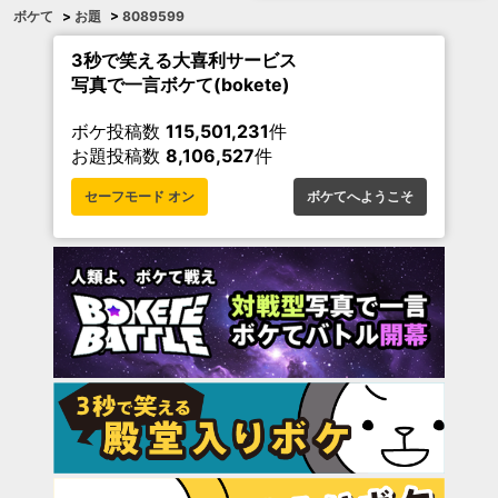
ボケて
>
お題
>
8089599
3秒で笑える大喜利サービス
写真で一言ボケて(bokete)
ボケ投稿数
115,501,231
件
お題投稿数
8,106,527
件
セーフモード オン
ボケてへようこそ