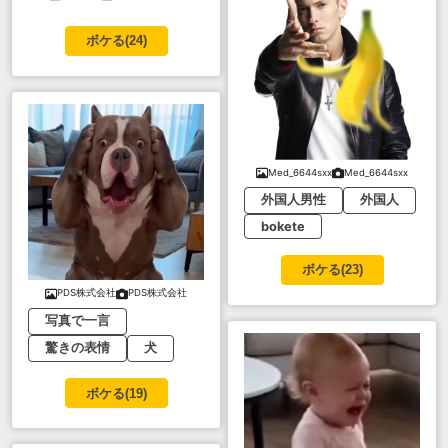
ボケる(
24
)
Med_6644sxx
Med_6644sxx
外国人男性
外国人
bokete
ボケる(
23
)
PDS株式会社
PDS株式会社
写真で一言
驚きの表情
犬
ボケる(
19
)