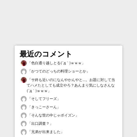
最近のコメント
「
色白通り越しとる(´д｀)ｗｗｗ
」
「
かつてのどっちの料理ショーとか
」
「
サ終も近いのになんやかんやと…。お題に対して当
てハメたとしても成立やろ？あんまり気にしなさんな
(´д｀)ｗｗｗ
」
「
そしてフリーズ
」
「
きっこーさーん
」
「
そんな世の中じゃポイズン
」
「
出口調査？
」
「
兄弟が出来ました
」