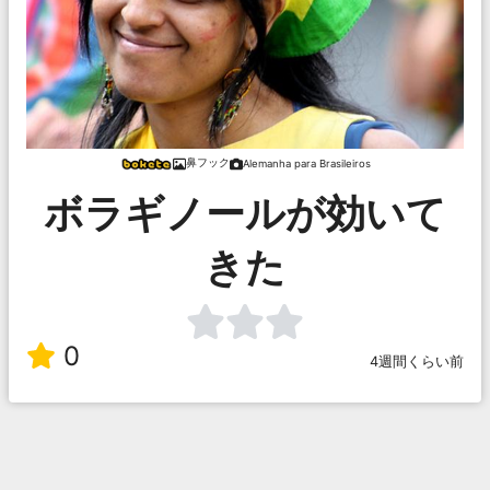
鼻フック
Alemanha para Brasileiros
ボラギノールが効いて
きた
0
4週間くらい前