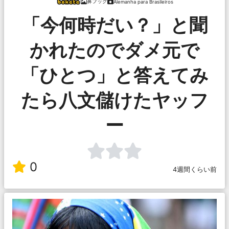
鼻フック
Alemanha para Brasileiros
「今何時だい？」と聞
かれたのでダメ元で
「ひとつ」と答えてみ
たら八文儲けたヤッフ
ー
0
4週間くらい前