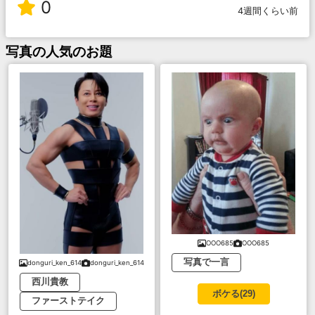
0
4週間くらい前
写真
の人気のお題
OOO685
OOO685
写真で一言
donguri_ken_614
donguri_ken_614
西川貴教
ボケる(
29
)
ファーストテイク