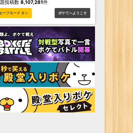
お題投稿数
8,107,281
件
セーフモード オン
ボケてへようこそ