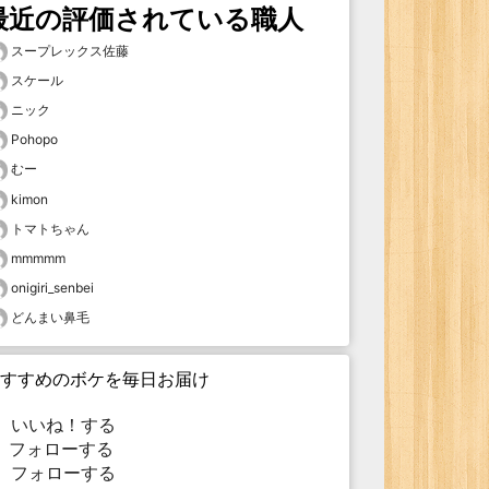
最近の評価されている職人
スープレックス佐藤
スケール
ニック
Pohopo
むー
kimon
トマトちゃん
mmmmm
onigiri_senbei
どんまい鼻毛
すすめのボケを毎日お届け
いいね！する
フォローする
フォローする