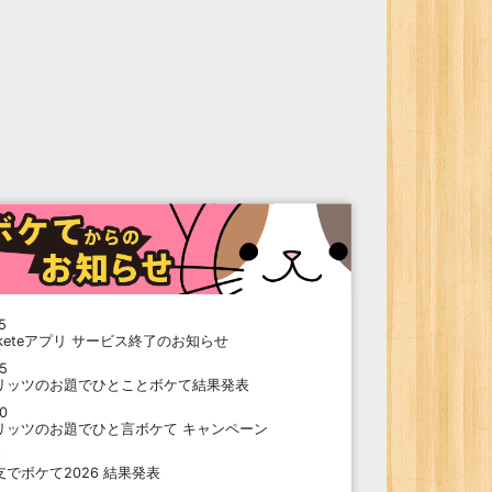
5
oketeアプリ サービス終了のお知らせ
15
リッツのお題でひとことボケて結果発表
10
リッツのお題でひと言ボケて キャンペーン
9
支でボケて2026 結果発表