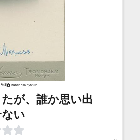
むろぼ
Trondheim byarkiv
きたが、誰か思い出
せない