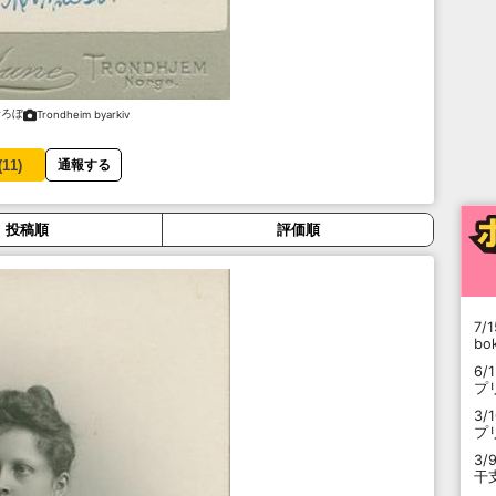
むろぼ
Trondheim byarkiv
(
11
)
通報する
投稿順
評価順
7/1
b
6/
プ
3/
プ
3/
干