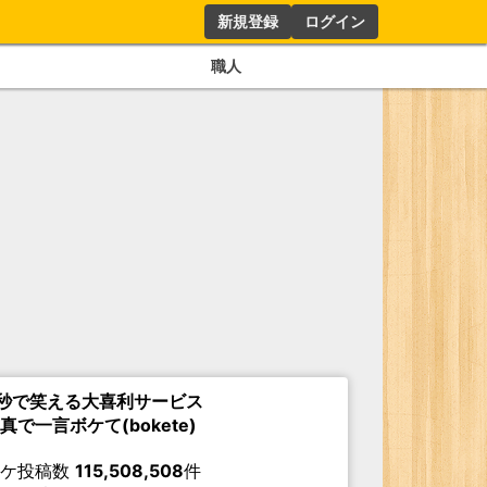
新規登録
ログイン
職人
秒で笑える大喜利サービス
真で一言ボケて(bokete)
ボケ投稿数
115,508,508
件