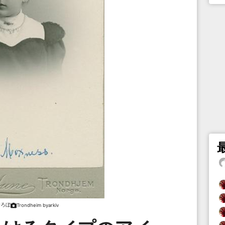
むろぼ
Trondheim byarkiv