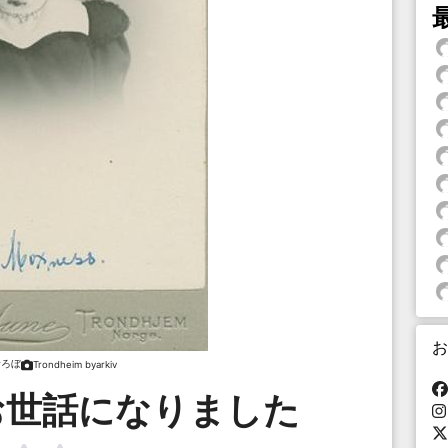
お
むろぼ
Trondheim byarkiv
お世話になりました