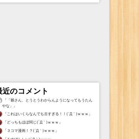
最近のコメント
「
「爺さん、とうとうわからんようになってもうたん
やな」
」
「
これはいくらなんでも古すぎる！！(´Д｀)ｗｗｗ
」
「
どっちもほぼ同じ(´Д｀)ｗｗｗ
」
「
３コマ漫画！？(´Д｀)ｗｗｗ
」