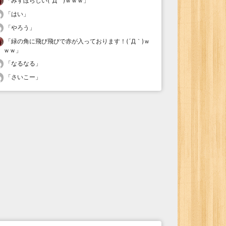
「
みすぼらしい(´Д｀)ｗｗｗ
」
「
はい
」
「
やろう
」
「
緑の角に飛び飛びで赤が入っております！(´Д｀)ｗ
ｗｗ
」
「
なるなる
」
「
さいこー
」