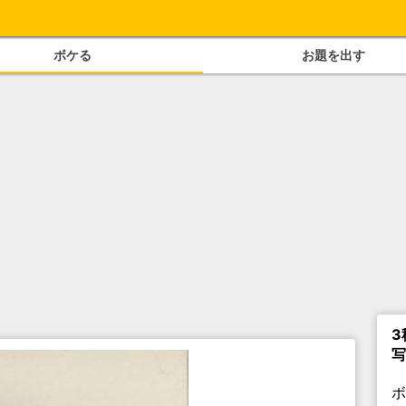
ボケる
お題を出す
3
写