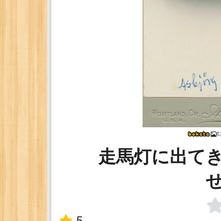
走馬灯に出て
5