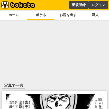
新規登録
ログイン
ホーム
ボケる
お題を出す
職人
写真で一言