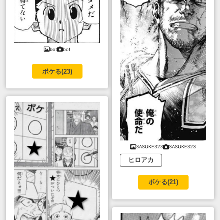
bot
bot
ボケる(
23
)
SASUKE323
SASUKE323
ヒロアカ
ボケる(
21
)