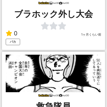
mut30
mut30
ブラホック外し大会
0
1ヶ月くらい前
バカ
mut30
mut30
救急隊員