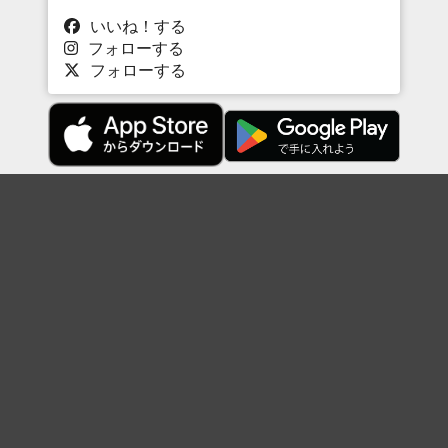
いいね！する
フォローする
フォローする
Topに戻る
ボケを見る
まとめを見る
お題を探す
殿堂入り
最新人気まとめ
新着お題
ピックアップボケ
セレクトまとめ
人気お題
人気ボケ
セレクトお題
注目ボケ
人気タグ
急上昇ボケ
新着ボケ
セレクト
タグ