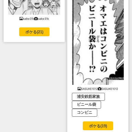
saike31k
saike31k
ボケる(
21
)
SASUKE1012
SASUKE1012
浦安鉄筋家族
ビニール袋
コンビニ
ボケる(
19
)