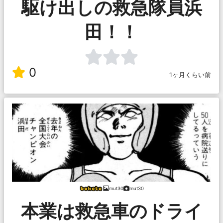
駆け出しの救急隊員浜
田！！
0
1ヶ月くらい前
mut30
mut30
本業は救急車のドライ