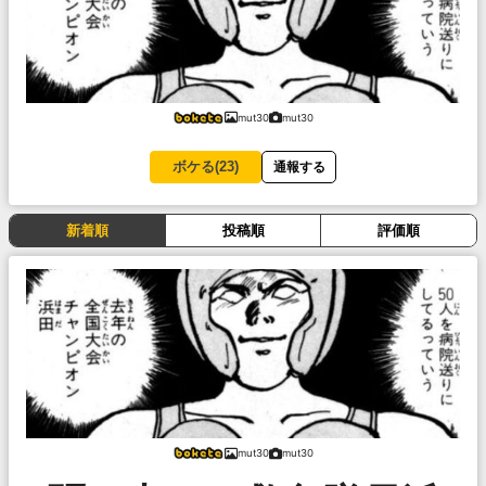
mut30
mut30
ボケる(
23
)
通報する
新着順
投稿順
評価順
mut30
mut30