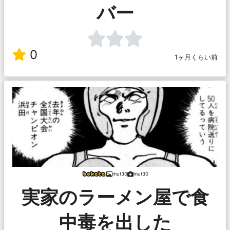
バー
0
1ヶ月くらい前
mut30
mut30
実家のラーメン屋で食
中毒を出した