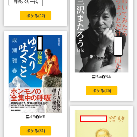
課長バカ一代
ボケる(
42
)
埼玉
埼玉
ボケる(
25
)
埼玉
埼玉
ボケる(
31
)