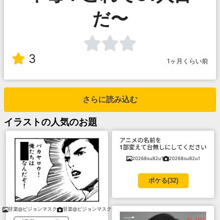
だ〜
3
1ヶ月くらい前
さらに読み込む
イラスト
の人気のお題
20268su82u1
20268su82u1
ボケる(
32
)
甘楽@ピジョンマスク
甘楽@ピジョンマスク