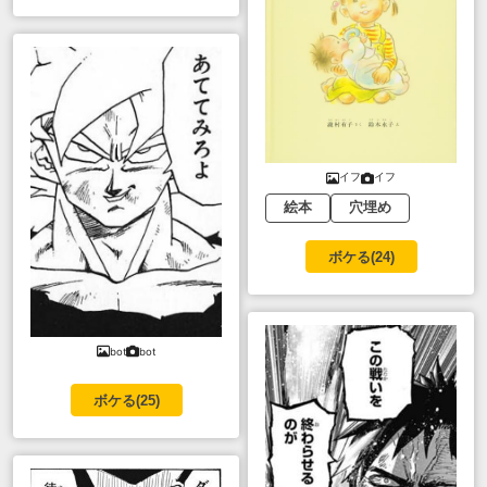
イフ
イフ
絵本
穴埋め
ボケる(
24
)
bot
bot
ボケる(
25
)