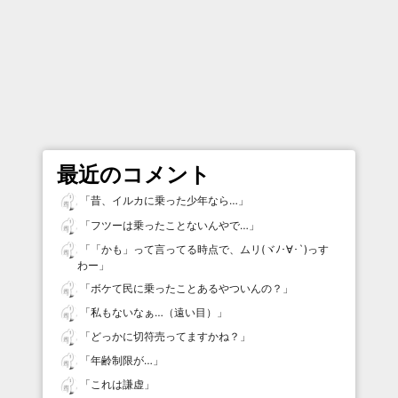
最近のコメント
「
昔、イルカに乗った少年なら…
」
「
フツーは乗ったことないんやで…
」
「
「かも」って言ってる時点で、ムリ(ヾﾉ･∀･`)っす
わー
」
「
ボケて民に乗ったことあるやついんの？
」
「
私もないなぁ…（遠い目）
」
「
どっかに切符売ってますかね？
」
「
年齢制限が…
」
「
これは謙虚
」