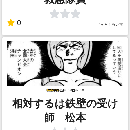
0
1ヶ月くらい前
mut30
mut30
相対するは鉄壁の受け
師 松本