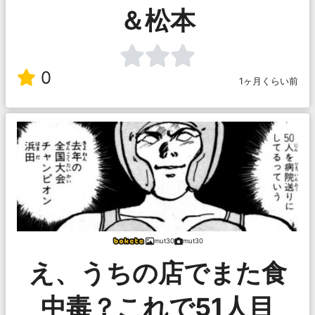
＆松本
0
1ヶ月くらい前
mut30
mut30
え、うちの店でまた食
中毒？これで51人目