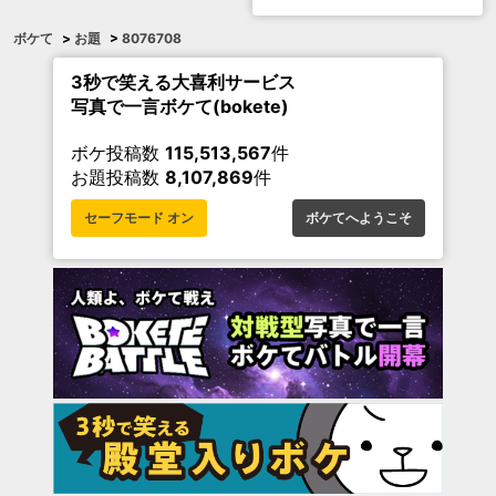
ボケて
>
お題
>
8076708
3秒で笑える大喜利サービス
写真で一言ボケて(bokete)
ボケ投稿数
115,513,567
件
お題投稿数
8,107,869
件
セーフモード オン
ボケてへようこそ