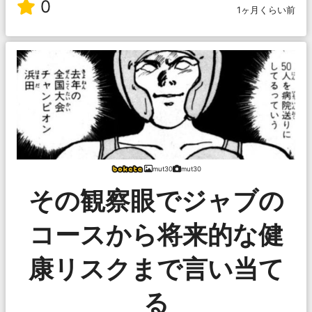
0
1ヶ月くらい前
mut30
mut30
その観察眼でジャブの
コースから将来的な健
康リスクまで言い当て
る