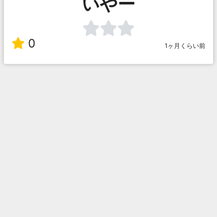
いやー
0
1ヶ月くらい前