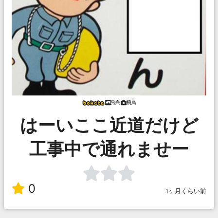
飛鳥
飛鳥
はーいここ近道だけど
工事中で通れませー
0
1ヶ月くらい前