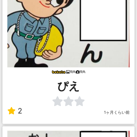
飛鳥
飛鳥
ぴえ
2
1ヶ月くらい前