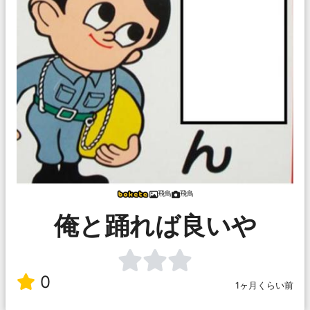
飛鳥
飛鳥
俺と踊れば良いや
0
1ヶ月くらい前