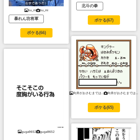
北斗の拳
bu_mi
bu_mi
暴れん坊将軍
ボケる(
67
)
ボケる(
66
)
向井がおさむまでは…
向井がおさむまでは…
ボケる(
65
)
guga9652
guga9652