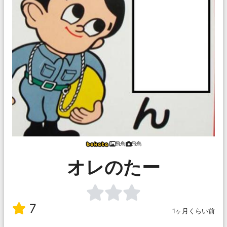
飛鳥
飛鳥
オレのたー
7
1ヶ月くらい前