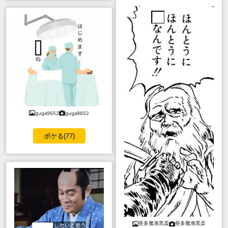
guga9652
guga9652
ボケる(
77
)
亜多魔漆黒斎
亜多魔漆黒斎