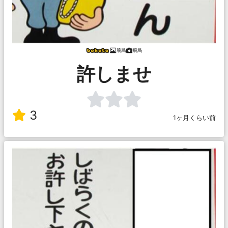
飛鳥
飛鳥
許しませ
3
1ヶ月くらい前