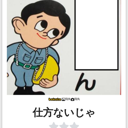
飛鳥
飛鳥
仕方ないじゃ