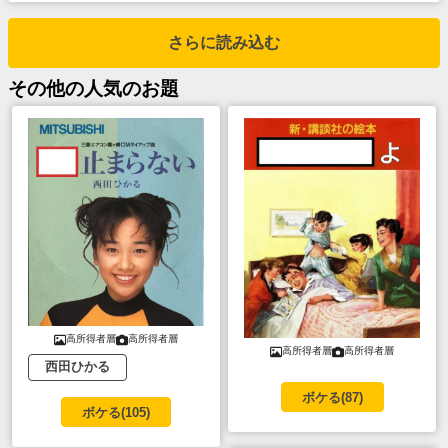
さらに読み込む
その他
の人気のお題
高所得者層
高所得者層
高所得者層
高所得者層
西田ひかる
ボケる(
87
)
ボケる(
105
)