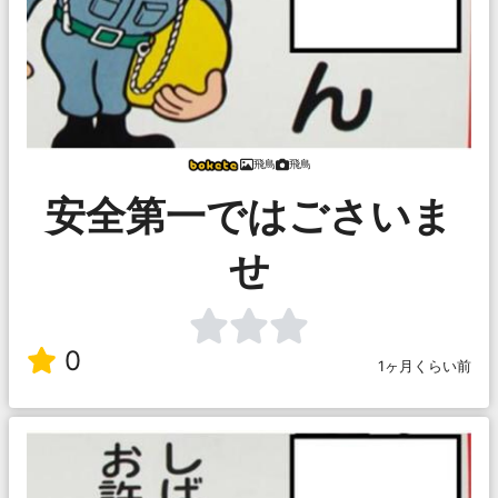
飛鳥
飛鳥
安全第一ではごさいま
せ
0
1ヶ月くらい前