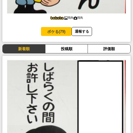
飛鳥
飛鳥
ボケる(
79
)
通報する
新着順
投稿順
評価順