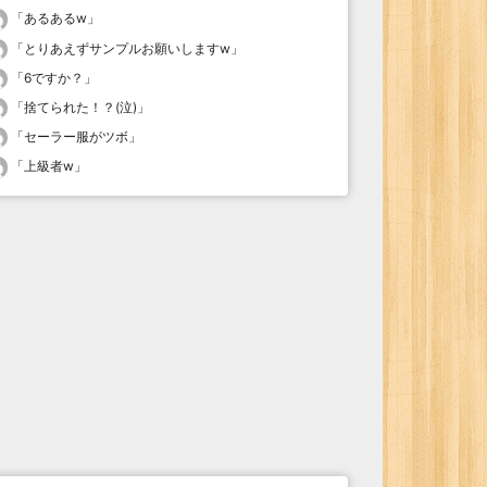
「
あるあるw
」
「
とりあえずサンプルお願いしますw
」
「
6ですか？
」
「
捨てられた！？(泣)
」
「
セーラー服がツボ
」
「
上級者w
」