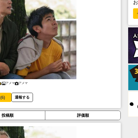
アメマ
アメマ
(
6
)
通報する
投稿順
評価順