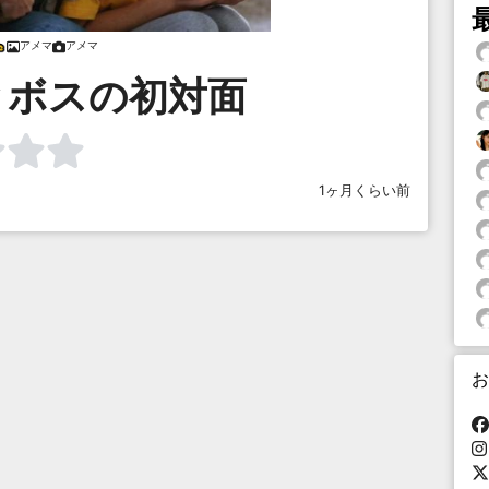
アメマ
アメマ
とボスの初対面
1ヶ月くらい前
お