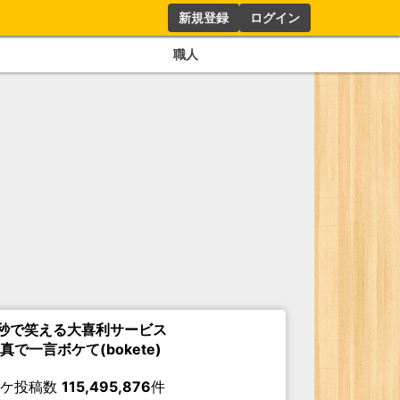
新規登録
ログイン
職人
秒で笑える大喜利サービス
真で一言ボケて(bokete)
ボケ投稿数
115,495,876
件