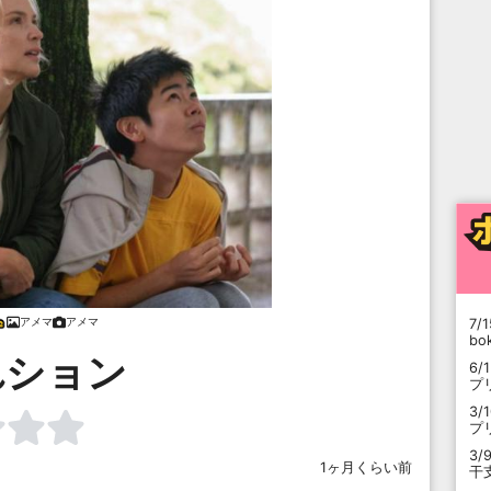
アメマ
アメマ
7/1
b
れション
6/
プ
3/
プ
3/
1ヶ月くらい前
干