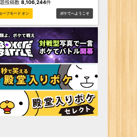
お題投稿数
8,106,244
件
セーフモード オン
ボケてへようこそ