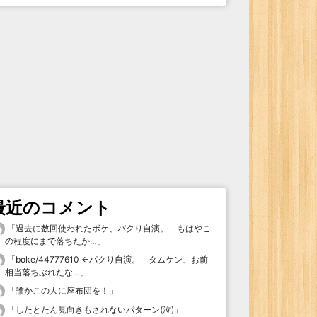
最近のコメント
「
過去に数回使われたボケ、パクり自演。 もはやこ
の程度にまで落ちたか…
」
「
boke/44777610 ←パクり自演。 タムケン、お前
相当落ちぶれたな…
」
「
誰かこの人に座布団を！
」
「
したとたん見向きもされないパターン(泣)
」