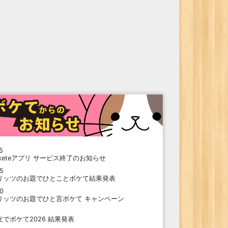
5
oketeアプリ サービス終了のお知らせ
15
リッツのお題でひとことボケて結果発表
10
リッツのお題でひと言ボケて キャンペーン
9
支でボケて2026 結果発表