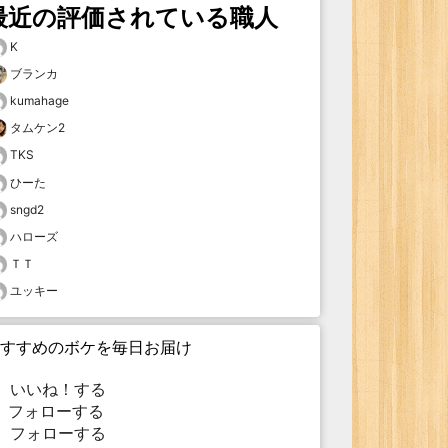
最近の評価されている職人
K
ブランカ
kumahage
タムケン2
TKS
ひーた
sngd2
ハローズ
ＴＴ
ユッキー
すすめのボケを毎日お届け
いいね！する
フォローする
フォローする