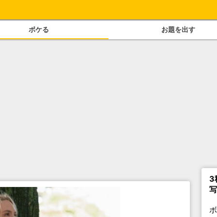
ボケる
お題を出す
3
写