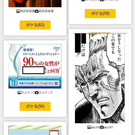
高所得者層
高所得者層
ボケる(
59
)
ボケる(
62
)
タムケン2
タムケン2
ボケる(
56
)
abc141
abc141