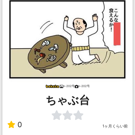
n-202号
n-202号
ちゃぶ台
0
1ヶ月くらい前