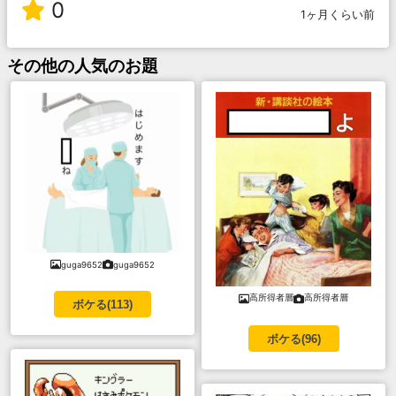
0
1ヶ月くらい前
その他
の人気のお題
guga9652
guga9652
高所得者層
高所得者層
ボケる(
113
)
ボケる(
96
)