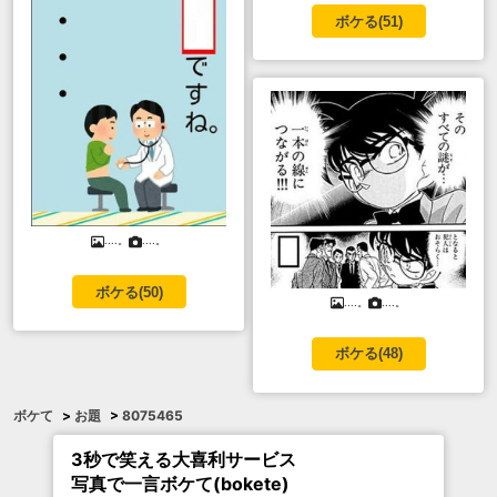
ボケる(
51
)
....。
....。
ボケる(
50
)
....。
....。
ボケる(
48
)
ボケて
>
お題
>
8075465
3秒で笑える大喜利サービス
写真で一言ボケて(bokete)