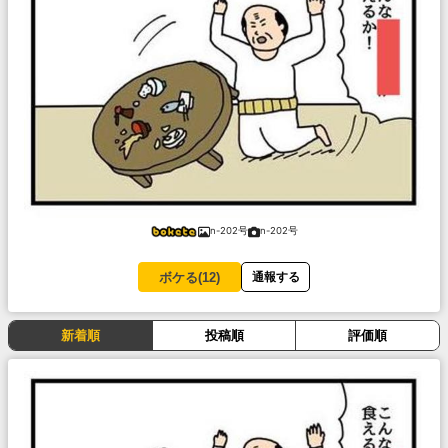
n-202号
n-202号
ボケる(
12
)
通報する
新着順
投稿順
評価順