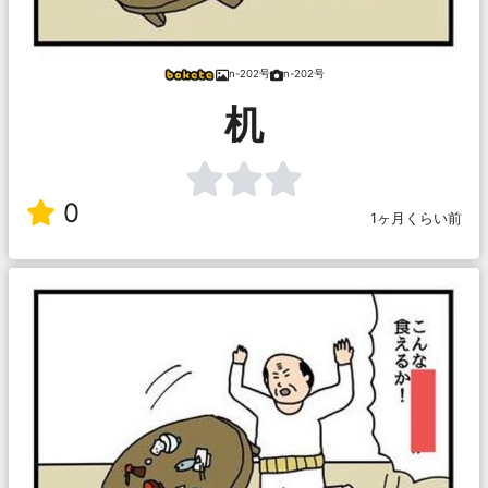
n-202号
n-202号
机
0
1ヶ月くらい前