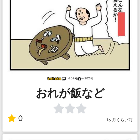
n-202号
n-202号
おれが飯など
0
1ヶ月くらい前