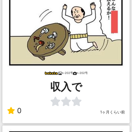
n-202号
n-202号
収入で
0
1ヶ月くらい前