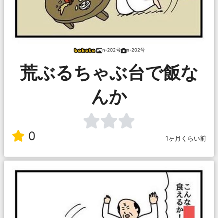
n-202号
n-202号
荒ぶるちゃぶ台で飯な
んか
0
1ヶ月くらい前