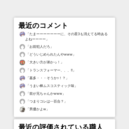
最近のコメント
「
たまーーーーーーーに、その星3も消えてる時ある
よねーーーー
」
「
お前犯人だろ
」
「
どういじめられたんやwww
」
「
大きい方が弟かっ！
」
「
トランスフォーマー、、、!!
」
「
墓多・・・そうかｯ！？
」
「
うまい棒ムスコスティック味
」
「
前が兄ちゃんかwww
」
「
つまりコレは⋯百合？
」
「
男優かよw
」
最近の評価されている職人