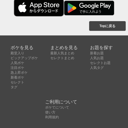
Topに戻る
ボケを見る
まとめを見る
お題を探す
殿堂入り
最新人気まとめ
新着お題
ピックアップボケ
セレクトまとめ
人気お題
人気ボケ
セレクトお題
注目ボケ
人気タグ
急上昇ボケ
新着ボケ
セレクト
タグ
ご利用について
ボケてについて
使い方
利用規約
よくある質問
クッキーの利用について