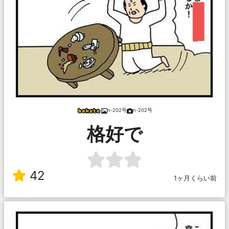
n-202号
n-202号
格好で
42
1ヶ月くらい前