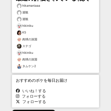
hikamaniaaa
達観
達観
hikiniku
K5
肉球の深淵
ステゴ
hikiniku
肉球の深淵
タムケン2
おすすめのボケを毎日お届け
いいね！する
フォローする
フォローする