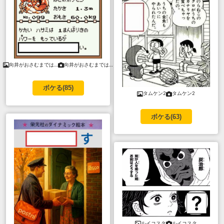
向井がおさむまでは…
向井がおさむまでは…
ボケる(
85
)
タムケン2
タムケン2
ボケる(
63
)
ルイコスタ
ルイコスタ