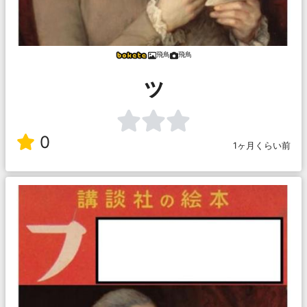
飛鳥
飛鳥
ッ
0
1ヶ月くらい前