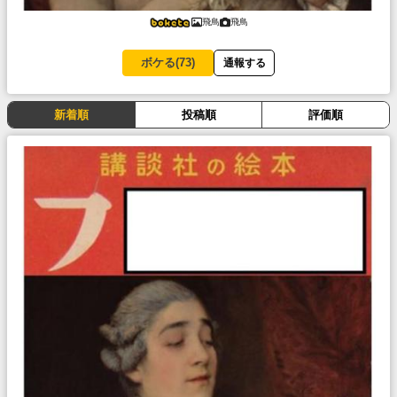
飛鳥
飛鳥
ボケる(
73
)
通報する
新着順
投稿順
評価順