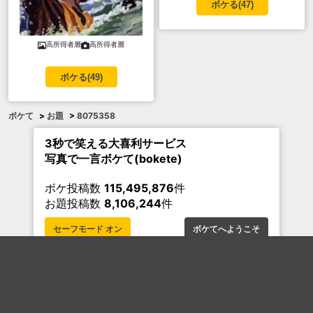
ボケる(
47
)
高所得者層
高所得者層
ボケる(
49
)
ボケて
>
お題
>
8075358
3秒で笑える大喜利サービス
写真で一言ボケて(bokete)
ボケ投稿数
115,495,876
件
お題投稿数
8,106,244
件
セーフモード オン
ボケてへようこそ