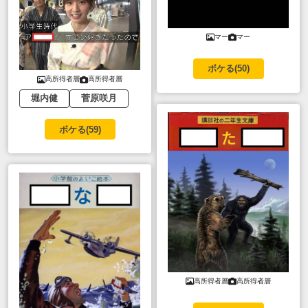
マー
マー
ボケる(
50
)
高所得者層
高所得者層
堀内健
菅原咲月
ボケる(
59
)
高所得者層
高所得者層