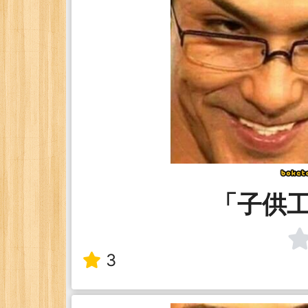
「子供工
3