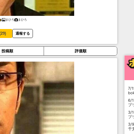
まひろ
まひろ
(
29
)
通報する
投稿順
評価順
7/1
b
6/
プ
3/
プ
3/
干