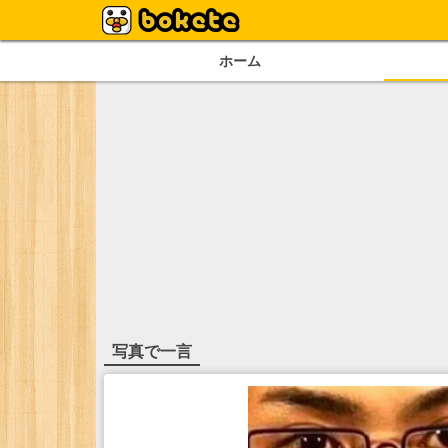
ホーム
写真で一言