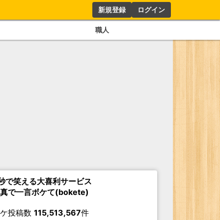
新規登録
ログイン
職人
秒で笑える大喜利サービス
真で一言ボケて(bokete)
ボケ投稿数
115,513,567
件