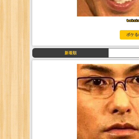
ボケる
新着順