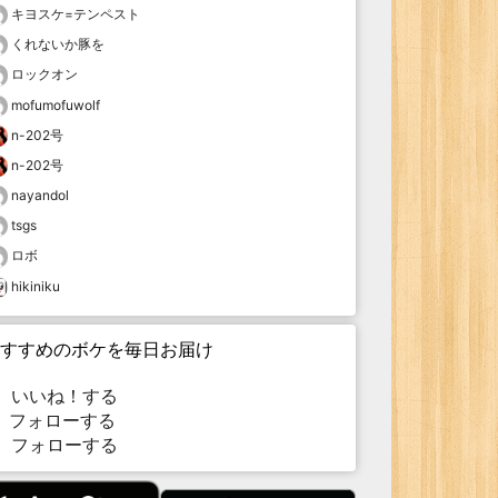
キヨスケ=テンペスト
くれないか豚を
ロックオン
mofumofuwolf
n-202号
n-202号
nayandol
tsgs
ロボ
hikiniku
すすめのボケを毎日お届け
いいね！する
フォローする
フォローする