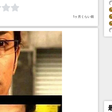
1ヶ月くらい前