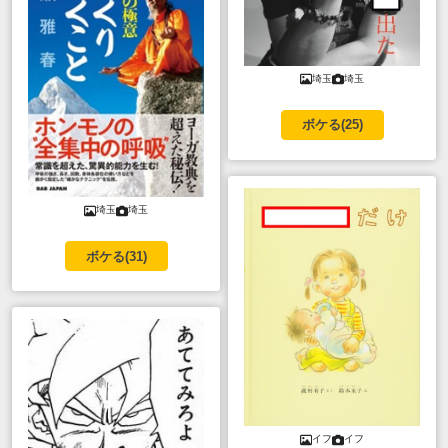
埼玉
埼玉
ボケる(
25
)
埼玉
埼玉
ボケる(
31
)
イフ
イフ