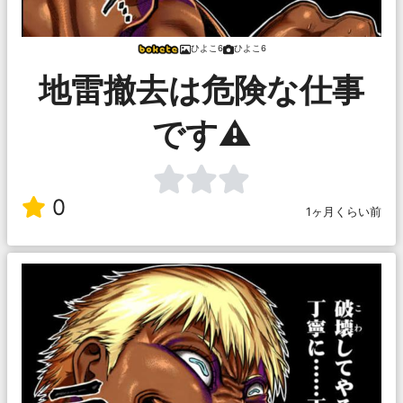
ひよこ6
ひよこ6
地雷撤去は危険な仕事
です⚠️
0
1ヶ月くらい前