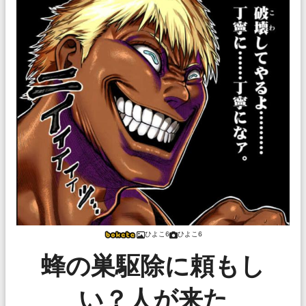
ひよこ6
ひよこ6
蜂の巣駆除に頼もし
い？人が来た