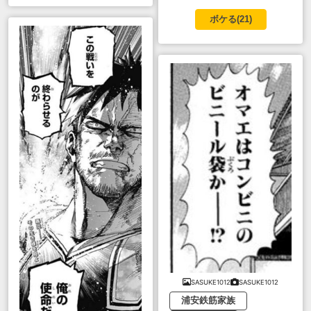
ボケる(
21
)
SASUKE1012
SASUKE1012
浦安鉄筋家族