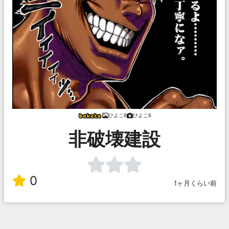
ひよこ6
ひよこ6
非破壊建設
0
1ヶ月くらい前