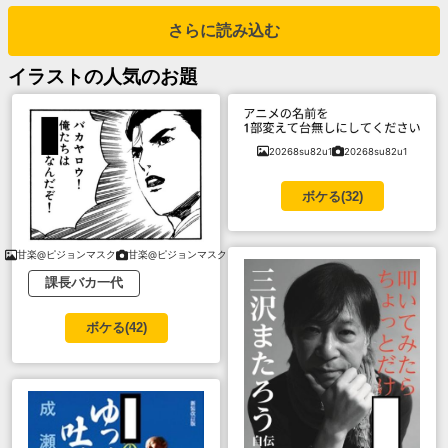
さらに読み込む
イラスト
の人気のお題
20268su82u1
20268su82u1
ボケる(
32
)
甘楽@ピジョンマスク
甘楽@ピジョンマスク
課長バカ一代
ボケる(
42
)