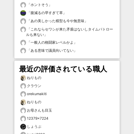
「
ホントそう
」
「
腹減るの早すぎて草
」
「
あの美しかった模型も今や無意味
」
「
これならセワシが来た矛盾はないしタイムパトロー
ルも来ない
」
「
一般人の格闘家レベルかよ
」
「
ある意味で議員向いてない
」
最近の評価されている職人
ねりもの
クラウン
orekumakiti
ねりもの
お母さんも目玉
12379×7224
しょうぶ