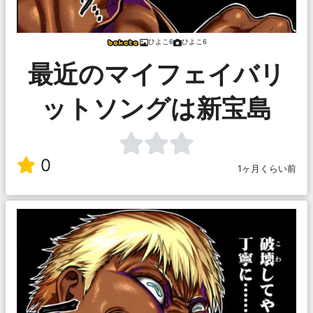
ひよこ6
ひよこ6
最近のマイフェイバリ
ットソングは新宝島
0
1ヶ月くらい前