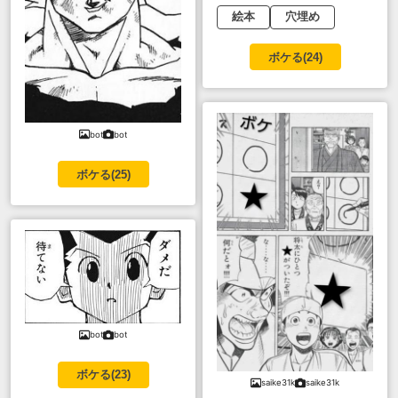
絵本
穴埋め
ボケる(
24
)
bot
bot
ボケる(
25
)
bot
bot
ボケる(
23
)
saike31k
saike31k