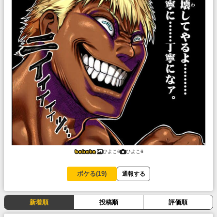
ひよこ6
ひよこ6
ボケる(
19
)
通報する
新着順
投稿順
評価順