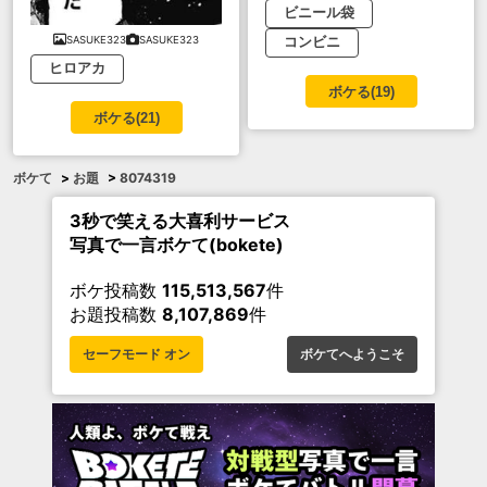
ビニール袋
SASUKE323
SASUKE323
コンビニ
ヒロアカ
ボケる(
19
)
ボケる(
21
)
ボケて
>
お題
>
8074319
3秒で笑える大喜利サービス
写真で一言ボケて(bokete)
ボケ投稿数
115,513,567
件
お題投稿数
8,107,869
件
セーフモード オン
ボケてへようこそ