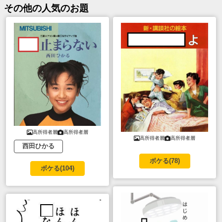
その他
の人気のお題
高所得者層
高所得者層
高所得者層
高所得者層
西田ひかる
ボケる(
78
)
ボケる(
104
)