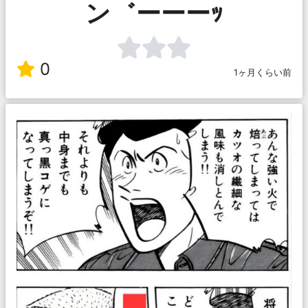
ン゛ーーーｯ
0
1ヶ月くらい前