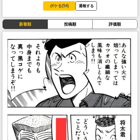
ボケる(
54
)
通報する
新着順
投稿順
評価順