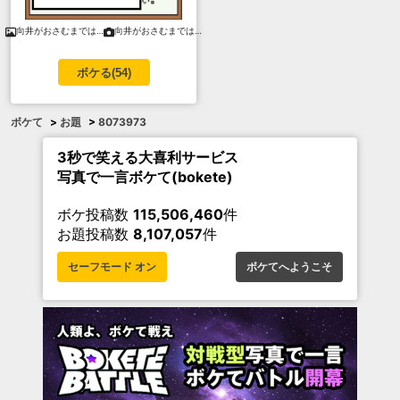
向井がおさむまでは…
向井がおさむまでは…
ボケる(
54
)
ボケて
>
お題
>
8073973
3秒で笑える大喜利サービス
写真で一言ボケて(bokete)
ボケ投稿数
115,506,460
件
お題投稿数
8,107,057
件
セーフモード オン
ボケてへようこそ