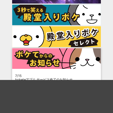
7/15
boketeアプリ サービス終了のお知らせ
6/15
プリッツのお題でひとことボケて結果発表
3/10
プリッツのお題でひと言ボケて キャンペーン
3/9
干支でボケて2026 結果発表