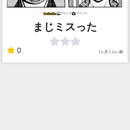
プリシラ
プリシラ
まじミスった
0
1ヶ月くらい前