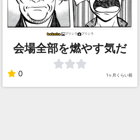
プリシラ
プリシラ
会場全部を燃やす気だ
0
1ヶ月くらい前