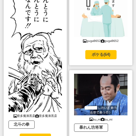
guga9652
guga9652
ボケる(
64
)
亜多魔漆黒斎
亜多魔漆黒斎
bu_mi
bu_mi
北斗の拳
暴れん坊将軍