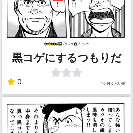
プリシラ
プリシラ
黒コゲにするつもりだ
0
1ヶ月くらい前