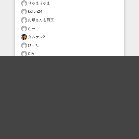
りゃまりゃま
kofun24
お母さんも目玉
むー
タムケン2
ひーた
CIA
タムケン2
おすすめのボケを毎日お届け
いいね！する
フォローする
フォローする