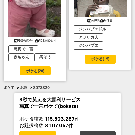
無理数
無理数
ジンバブエドル
アフリカ人
PDS株式会社
PDS株式会社
ジンバブエ
写真で一言
赤ちゃん
痛そう
ボケる(
19
)
ボケる(
20
)
ボケて
>
お題
>
8073820
3秒で笑える大喜利サービス
写真で一言ボケて(bokete)
ボケ投稿数
115,503,287
件
お題投稿数
8,107,057
件