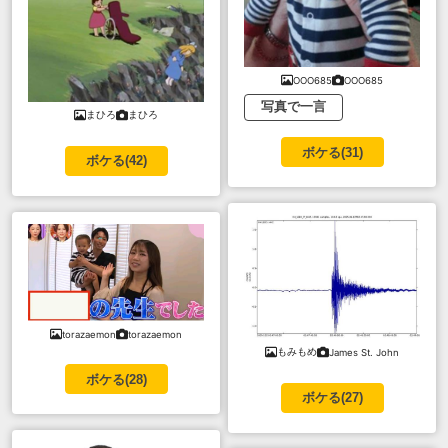
OOO685
OOO685
写真で一言
まひろ
まひろ
ボケる(
31
)
ボケる(
42
)
torazaemon
torazaemon
もみもめ
James St. John
ボケる(
28
)
ボケる(
27
)