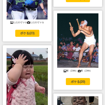
ただのヴァカ
ただのヴァカ
ボケる(
23
)
斬（ZAN）
斬（ZAN）
ボケる(
20
)