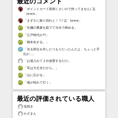
最近のコメント
「
ポイントカード面倒くさいので持ってません(´Д
｀)www
」
「
まずさに振り切れと！？(´Д｀)www
」
「
生麺の蕎麦を茹でて冷水で締める
」
「
江戸時代か⁇
」
「
標本化する。
」
「
光る部位を外したつもりだったんだよ、ちょっと手
元が…
」
「
お湯入れて３分放置するだけ
」
「
耳は大丈夫だから。
」
「
山に広がる
」
「
魂が枯れて行く
」
最近の評価されている職人
塩焼き
かざまん