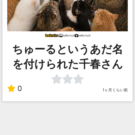
sailorsuit
sailorsuit
ちゅーるというあだ名
を付けられた千春さん
0
1ヶ月くらい前