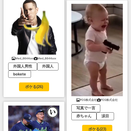
Med_6644sxx
Med_6644sxx
外国人男性
外国人
bokete
ボケる(
26
)
PDS株式会社
PDS株式会社
写真で一言
赤ちゃん
涙目
ボケる(
23
)