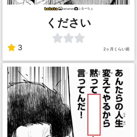
ふるーちぇ
kanaman
ください
3
2ヶ月くらい前