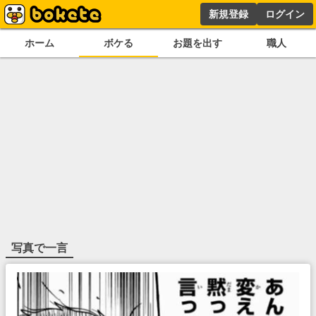
新規登録
ログイン
ホーム
ボケる
お題を出す
職人
写真で一言