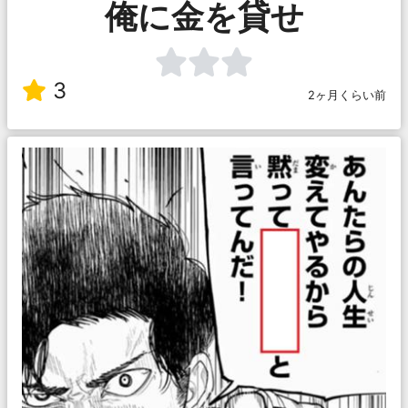
俺に金を貸せ
3
2ヶ月くらい前