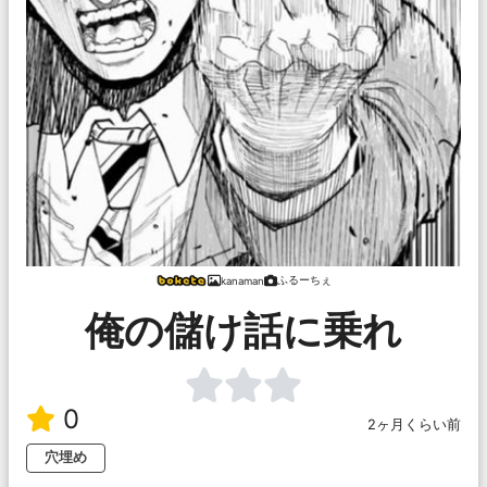
ふるーちぇ
kanaman
俺の儲け話に乗れ
0
2ヶ月くらい前
穴埋め