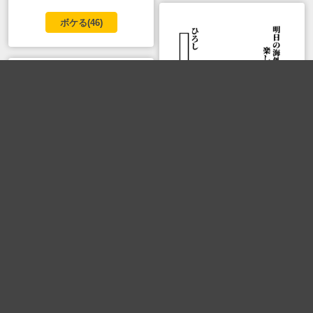
ボケる(
46
)
焼鳥
焼鳥
けろりんこ
けろりんこ
ボケる(
38
)
ボケる(
39
)