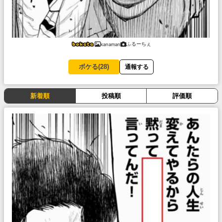
ふるーちぇ
kanaman
ボケる(
28
)
通報する
新着順
投稿順
評価順