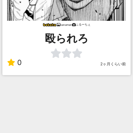
ふるーちぇ
kanaman
殴られろ
0
2ヶ月くらい前