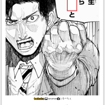
ふるーちぇ
kanaman