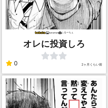
ふるーちぇ
kanaman
オレに投資しろ
0
2ヶ月くらい前