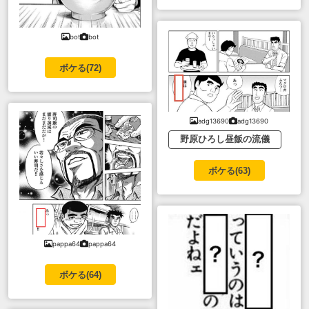
bot
bot
ボケる(
72
)
adg13690
adg13690
野原ひろし昼飯の流儀
ボケる(
63
)
pappa64
pappa64
ボケる(
64
)