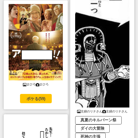
まひろ
まひろ
ボケる(
59
)
主婦のリナさん
主婦のリナさん
真夏のキルバーン祭
ダイの大冒険
死神の主張