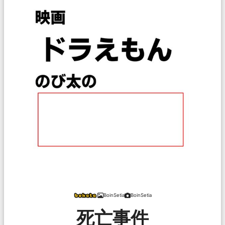
BoinSetia
BoinSetia
死亡事件