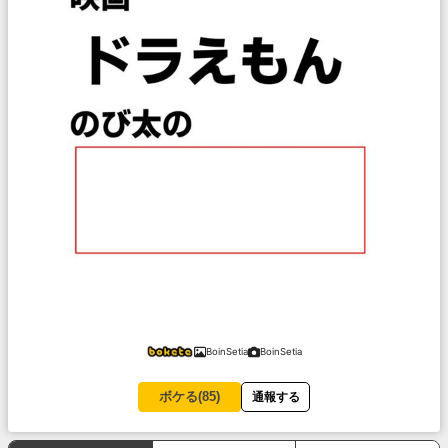
BoinSetia
BoinSetia
ボケる(
85
)
通報する