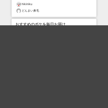
hikiniku
どんまい鼻毛
おすすめのボケを毎日お届け
いいね！する
フォローする
フォローする
Topに戻る
ボケを見る
まとめを見る
お題を探す
殿堂入り
最新人気まとめ
新着お題
ピックアップボケ
セレクトまとめ
人気お題
人気ボケ
セレクトお題