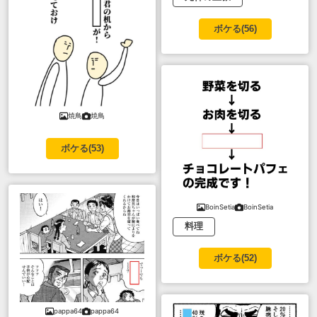
ボケる(
56
)
焼鳥
焼鳥
ボケる(
53
)
BoinSetia
BoinSetia
料理
ボケる(
52
)
pappa64
pappa64