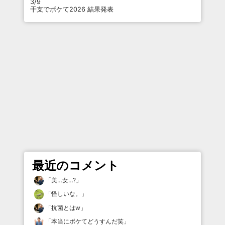
3/9
干支でボケて2026 結果発表
最近のコメント
「
美…女…?
」
「
怪しいな。
」
「
抗菌とはw
」
「
本当にボケてどうすんだ笑
」