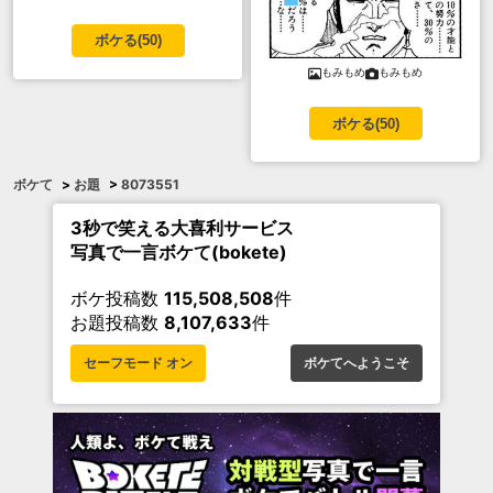
ボケる(
50
)
もみもめ
もみもめ
ボケる(
50
)
ボケて
>
お題
>
8073551
3秒で笑える大喜利サービス
写真で一言ボケて(bokete)
ボケ投稿数
115,508,508
件
お題投稿数
8,107,633
件
セーフモード オン
ボケてへようこそ