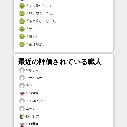
「
マジ酷いな。
」
「
ロナウジーニョ
」
「
もう見なくなった。
」
「
サル
」
「
嫌や!
」
「
銭形平次
」
最近の評価されている職人
かざまん
てーふぁー
tsgs
hikiniku
29430705
ニック
ねりもの
hikiniku