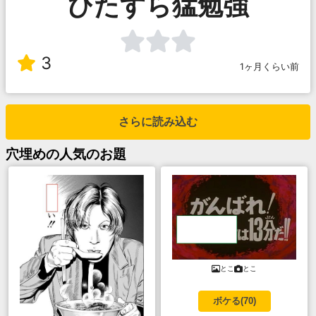
ひたすら猛勉強
3
1ヶ月くらい前
さらに読み込む
穴埋め
の人気のお題
とこ
とこ
ボケる(
70
)