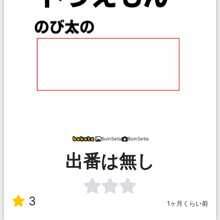
BoinSetia
BoinSetia
出番は無し
3
1ヶ月くらい前