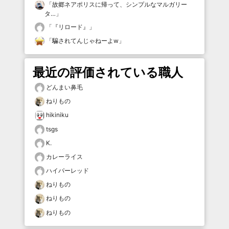
「
故郷ネアポリスに帰って、シンプルなマルガリー
タ…
」
「
『リロード』
」
「
騙されてんじゃねーよw
」
最近の評価されている職人
どんまい鼻毛
ねりもの
hikiniku
tsgs
K.
カレーライス
ハイパーレッド
ねりもの
ねりもの
ねりもの