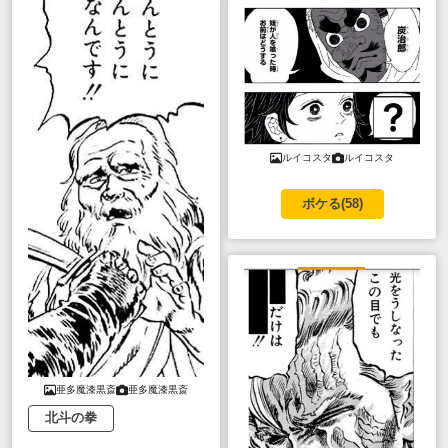
ルイコスタ
ルイコスタ
ボケる(
58
)
亜多魔漆黒斎
亜多魔漆黒斎
北斗の拳