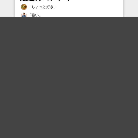
「
ちょっと好き
」
「
強い
」
「
王大人「おほん、ではでは・・」
」
「
ちょっと好き
」
「
タダスケー！
」
「
全ての下々の民をわからせたい吉宗であった
」
「
事件現場にはメロンパンのかすが決まって残されて
いる...ドラミ容疑者を捜索しろ！
」
「
げんこつやまのタヌキさん
」
「
傑作爆誕！全ボケて民抱腹絶倒！ってね…
」
「
excelに出てくるあいつか。
」
最近の評価されている職人
The one
犬dk
村ップ