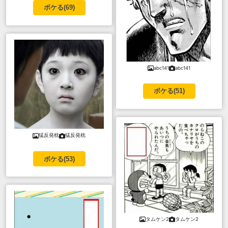
ボケる(
69
)
abc141
abc141
ボケる(
51
)
猛反発枕
猛反発枕
ボケる(
53
)
タムケン2
タムケン2