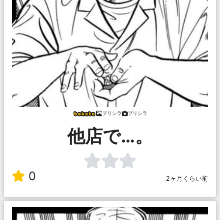
プリシラ
プリシラ
他店で…。
0
2ヶ月くらい前