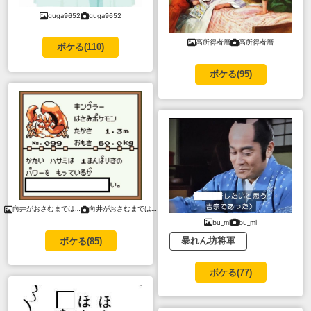
guga9652
guga9652
高所得者層
高所得者層
ボケる(
110
)
ボケる(
95
)
向井がおさむまでは…
向井がおさむまでは…
bu_mi
bu_mi
暴れん坊将軍
ボケる(
85
)
ボケる(
77
)