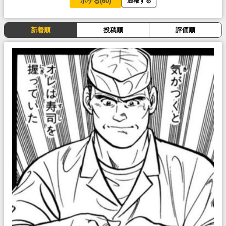
ボケる(
60
)
通報する
新着順
投稿順
評価順