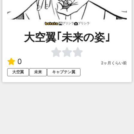
プリシラ
プリシラ
大空翼｢未来の姿｣
0
2ヶ月くらい前
大空翼
未来
キャプテン翼