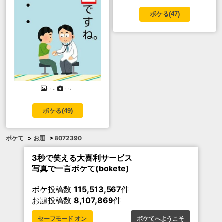
ボケる(
47
)
....。
....。
ボケる(
49
)
ボケて
>
お題
>
8072390
3秒で笑える大喜利サービス
写真で一言ボケて(bokete)
ボケ投稿数
115,513,567
件
お題投稿数
8,107,869
件
セーフモード オン
ボケてへようこそ