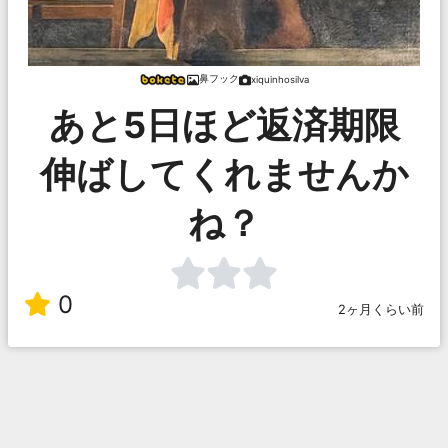
鼻フック
xiquinhosilva
あと5日ほど返済期限
伸ばしてくれませんか
ね？
0
2ヶ月くらい前