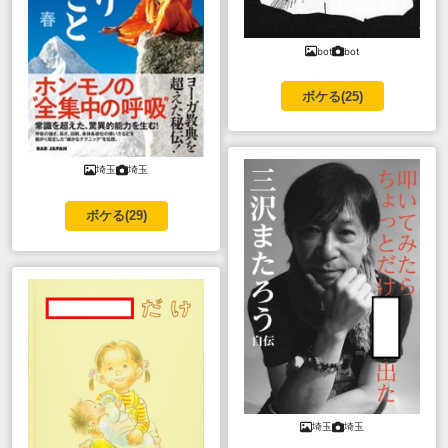
bot
bot
ボケる(
25
)
埼玉
埼玉
ボケる(
29
)
埼玉
埼玉