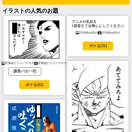
イラスト
の人気のお題
20268su82u1
20268su82u1
ボケる(
31
)
甘楽@ピジョンマスク
甘楽@ピジョンマスク
課長バカ一代
ボケる(
42
)