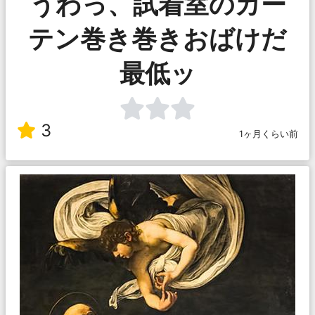
うわっ、試着室のカー
テン巻き巻きおばけだ
最低ッ
3
1ヶ月くらい前