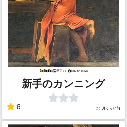
鼻フック
xiquinhosilva
新手のカンニング
6
2ヶ月くらい前