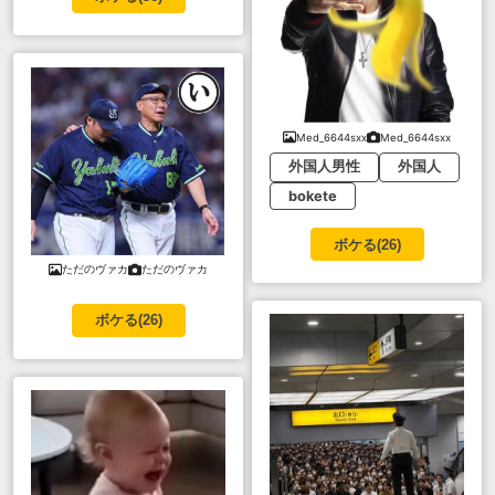
Med_6644sxx
Med_6644sxx
外国人男性
外国人
bokete
ボケる(
26
)
ただのヴァカ
ただのヴァカ
ボケる(
26
)