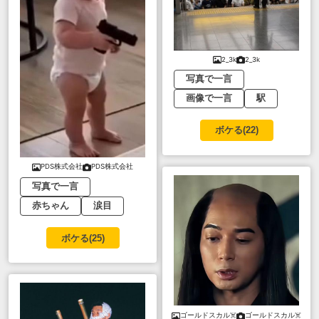
2_3k
2_3k
写真で一言
画像で一言
駅
ボケる(
22
)
PDS株式会社
PDS株式会社
写真で一言
赤ちゃん
涙目
ボケる(
25
)
ゴールドスカル☠️
ゴールドスカル☠️