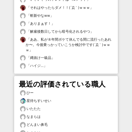
「
それはやったらダメ！！(´Д｀)ｗｗｗ
」
「
斬新やなww
」
「
ありまぁす！
」
「
解雇後数日してから暗号化されるやつ
」
「
ああ、私が８年間ボケて休んでる間に流行ったあれ
か〜。今後乗っかっていこうか検討中です(´Д｀)ｗｗ
ｗ
」
「
縄抜け一級品
」
「
ハイジ…
」
最近の評価されている職人
ひー
星待ちすいせい
いたたた
なまらは
どんまい鼻毛