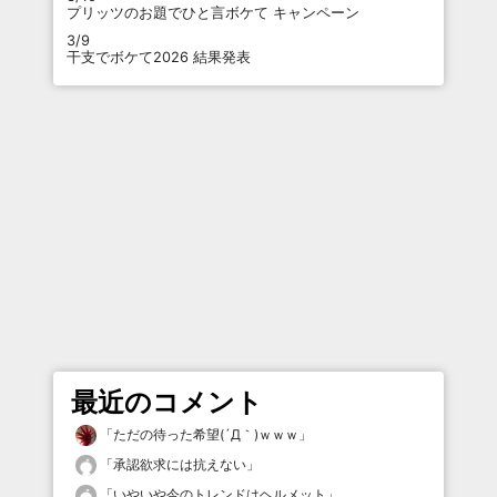
プリッツのお題でひと言ボケて キャンペーン
3/9
干支でボケて2026 結果発表
最近のコメント
「
ただの待った希望(´Д｀)ｗｗｗ
」
「
承認欲求には抗えない
」
「
いやいや今のトレンドはヘルメット
」