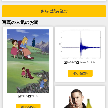
さらに読み込む
写真
の人気のお題
もみもめ
James St. John
ボケる(
28
)
まひろ
まひろ
ボケる(
56
)