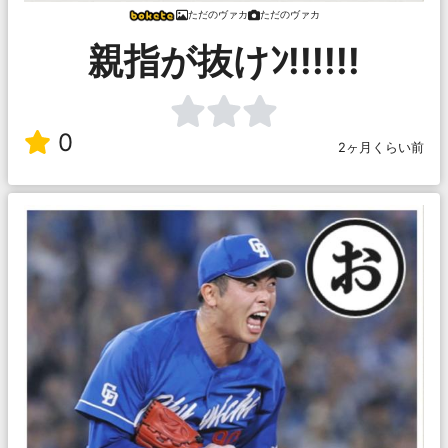
ただのヴァカ
ただのヴァカ
親指が抜けﾝ!!!!!!
0
2ヶ月くらい前