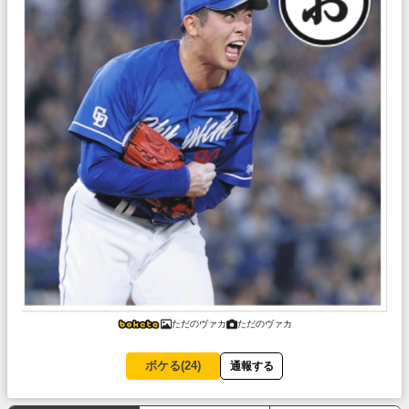
ただのヴァカ
ただのヴァカ
ボケる(
24
)
通報する