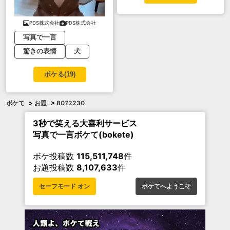
PDS株式会社
PDS株式会社
写真で一言
驚きの表情
犬
ボケる(
19
)
ボケて
>
お題
>
8072230
3秒で笑える大喜利サービス
写真で一言ボケて(bokete)
ボケ投稿数
115,511,748
件
お題投稿数
8,107,633
件
セーフモード オン
ボケてへようこそ