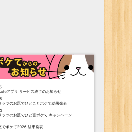
5
oketeアプリ サービス終了のお知らせ
15
リッツのお題でひとことボケて結果発表
10
リッツのお題でひと言ボケて キャンペーン
9
支でボケて2026 結果発表