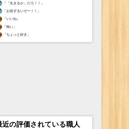
「
「生きるか」だろ！！
」
「
お前ずるいぞー！！
」
「
いいね
」
「
怖い
」
「
ちょっと好き
」
最近の評価されている職人