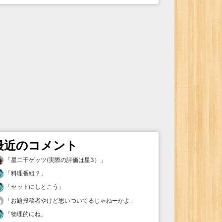
最近のコメント
「
星二千ゲッツ(実際の評価は星3）
」
「
料理番組？
」
「
セットにしとこう
」
「
お題投稿者やけど思いついてるじゃねーかよ
」
「
物理的にね
」