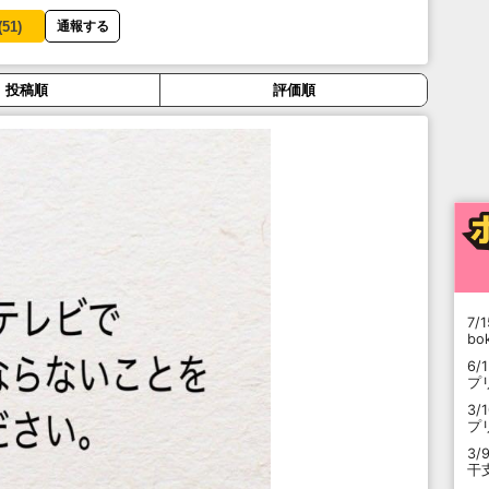
(
51
)
通報する
投稿順
評価順
7/1
b
6/
プ
3/
プ
3/
干