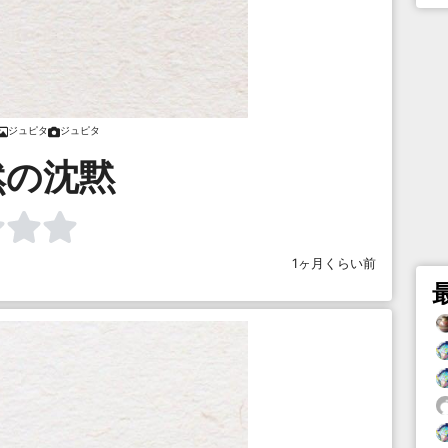
ジュピタ
ジュピタ
然の沈黙
1ヶ月くらい前