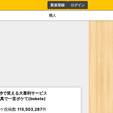
新規登録
ログイン
職人
秒で笑える大喜利サービス
真で一言ボケて(bokete)
ボケ投稿数
115,503,287
件