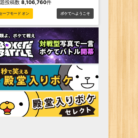
お題投稿数
8,106,760
件
セーフモード オン
ボケてへようこそ