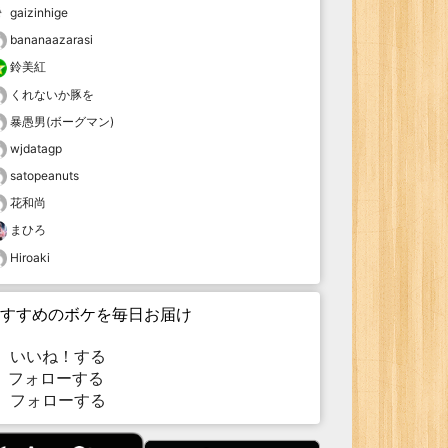
gaizinhige
bananaazarasi
鈴美紅
くれないか豚を
暴愚男(ボーグマン)
wjdatagp
satopeanuts
花和尚
まひろ
Hiroaki
すすめのボケを毎日お届け
いいね！する
フォローする
フォローする