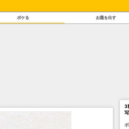
ボケる
お題を出す
3
写