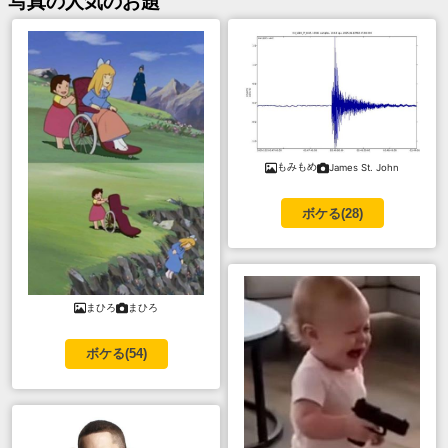
写真
の人気のお題
もみもめ
James St. John
ボケる(
28
)
まひろ
まひろ
ボケる(
54
)