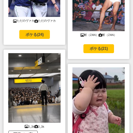
ただのヴァカ
ただのヴァカ
ボケる(
24
)
斬（ZAN）
斬（ZAN）
ボケる(
21
)
2_3k
2_3k