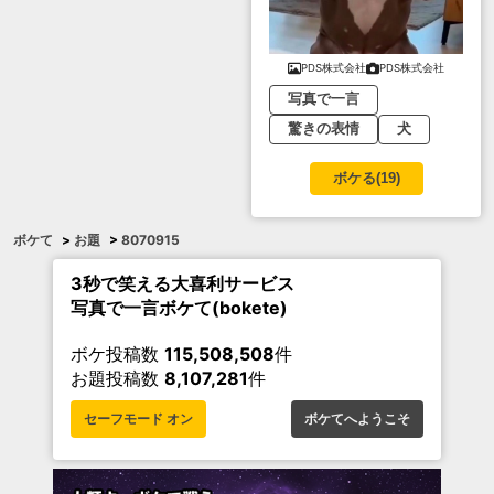
PDS株式会社
PDS株式会社
写真で一言
驚きの表情
犬
ボケる(
19
)
ボケて
>
お題
>
8070915
3秒で笑える大喜利サービス
写真で一言ボケて(bokete)
ボケ投稿数
115,508,508
件
お題投稿数
8,107,281
件
セーフモード オン
ボケてへようこそ