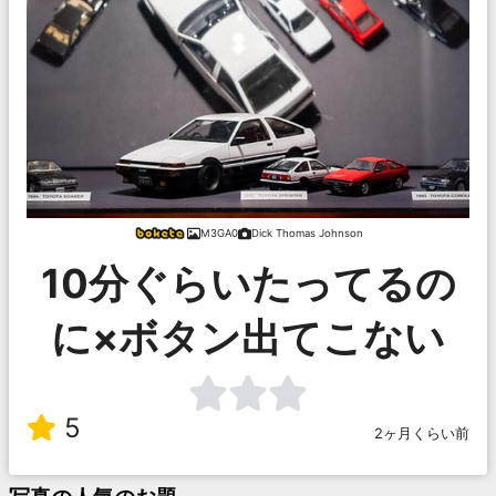
M3GA0
Dick Thomas Johnson
10分ぐらいたってるの
に×ボタン出てこない
5
2ヶ月くらい前