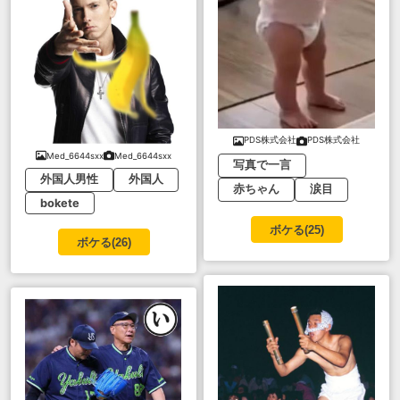
PDS株式会社
PDS株式会社
Med_6644sxx
Med_6644sxx
写真で一言
外国人男性
外国人
赤ちゃん
涙目
bokete
ボケる(
25
)
ボケる(
26
)