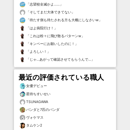
「
志望校全滅かよ……
」
「
そしてまだ大体できてない
」
「
待たす側も待たされる方も大概にしなさいw
」
「
はよ病院行け！
」
「
これは粉々に飛び散るパターンw
」
「
キンペーにお願いしたのに！
」
「
よろしい！
」
「
じゃ…あがって確認させてもらうんで…
」
最近の評価されている職人
女優デビュー
星待ちすいせい
TSUNAGAWA
パンダと7匹のパンダ
ヴォケマス
タムケン2