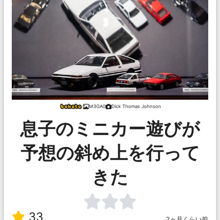
M3GA0
Dick Thomas Johnson
息子のミニカー遊びが
予想の斜め上を行って
きた
33
2ヶ月くらい前