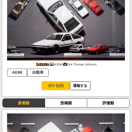
M3GA0
Dick Thomas Johnson
AE86
自動車
ボケる(
5
)
通報する
新着順
投稿順
評価順