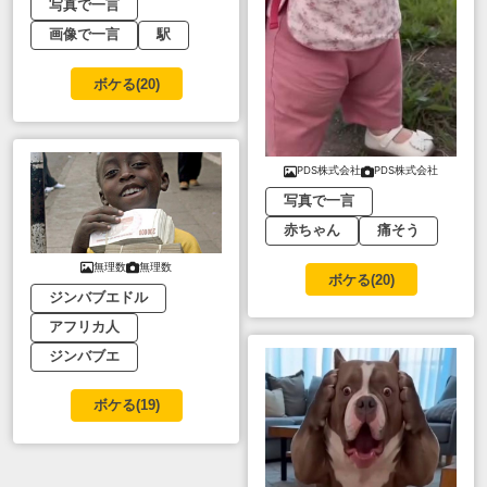
写真で一言
画像で一言
駅
ボケる(
20
)
PDS株式会社
PDS株式会社
写真で一言
赤ちゃん
痛そう
無理数
無理数
ボケる(
20
)
ジンバブエドル
アフリカ人
ジンバブエ
ボケる(
19
)