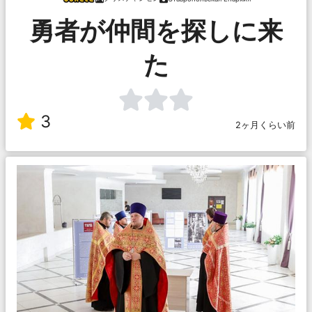
勇者が仲間を探しに来
た
3
2ヶ月くらい前