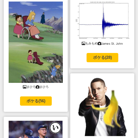
もみもめ
James St. John
ボケる(
28
)
まひろ
まひろ
ボケる(
56
)