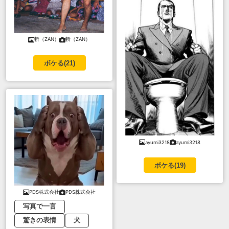
斬（ZAN）
斬（ZAN）
ボケる(
21
)
ayumi3218
ayumi3218
ボケる(
19
)
PDS株式会社
PDS株式会社
写真で一言
驚きの表情
犬