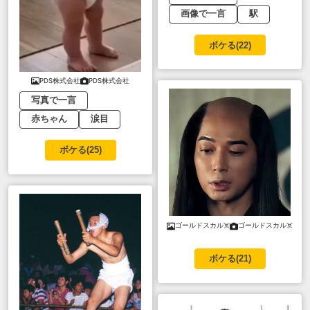
画像で一言
駅
ボケる(
22
)
PDS株式会社
PDS株式会社
写真で一言
赤ちゃん
涙目
ボケる(
25
)
ゴールドスカル☠️
ゴールドスカル☠️
ボケる(
21
)