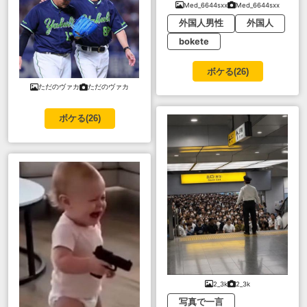
Med_6644sxx
Med_6644sxx
外国人男性
外国人
bokete
ボケる(
26
)
ただのヴァカ
ただのヴァカ
ボケる(
26
)
2_3k
2_3k
写真で一言