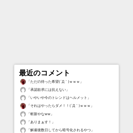
最近のコメント
「
ただの待った希望(´Д｀)ｗｗｗ
」
「
承認欲求には抗えない
」
「
いやいや今のトレンドはヘルメット
」
「
それはやったらダメ！！(´Д｀)ｗｗｗ
」
「
斬新やなww
」
「
ありまぁす！
」
「
解雇後数日してから暗号化されるやつ
」