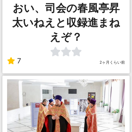
おい、司会の春風亭昇
太いねえと収録進まね
えぞ？
7
2ヶ月くらい前