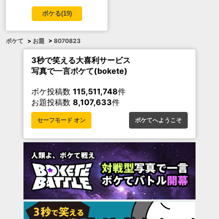
ボケる(
19
)
ボケて
>
お題
>
8070823
3秒で笑える大喜利サービス
写真で一言ボケて(bokete)
ボケ投稿数
115,511,748
件
お題投稿数
8,107,633
件
セーフモード オン
ボケてへようこそ