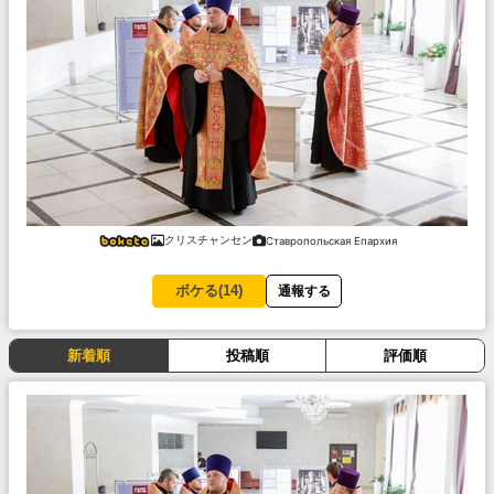
クリスチャンセン
Ставропольская Епархия
ボケる(
14
)
通報する
新着順
投稿順
評価順