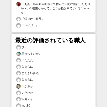
「
ああ、私が８年間ボケて休んでる間に流行ったあれ
か〜。今後乗っかっていこうか検討中です(´Д｀)ｗｗ
ｗ
」
「
縄抜け一級品
」
「
ハイジ…
」
最近の評価されている職人
ひー
星待ちすいせい
いたたた
なまらは
どんまい鼻毛
なまらは
ぷかぷか
いたたた
沢庵ノイド
mut30