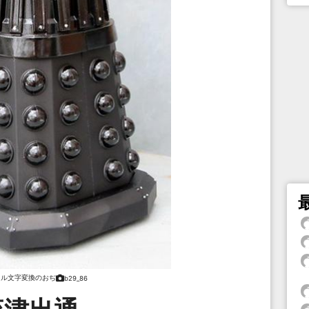
ャル文字変換のおぢ
b29_86