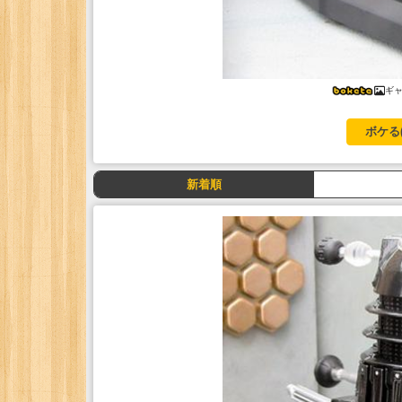
ギ
ボケる
新着順