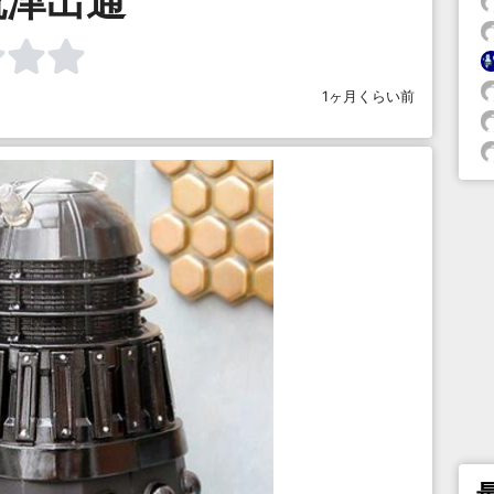
流津出通
1ヶ月くらい前