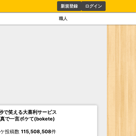
新規登録
ログイン
職人
秒で笑える大喜利サービス
真で一言ボケて(bokete)
ボケ投稿数
115,508,508
件