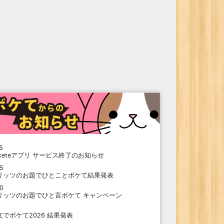
5
oketeアプリ サービス終了のお知らせ
15
リッツのお題でひとことボケて結果発表
10
リッツのお題でひと言ボケて キャンペーン
9
支でボケて2026 結果発表