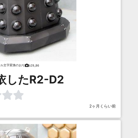
ャル文字変換のおぢ
b29_86
したR2-D2
2ヶ月くらい前