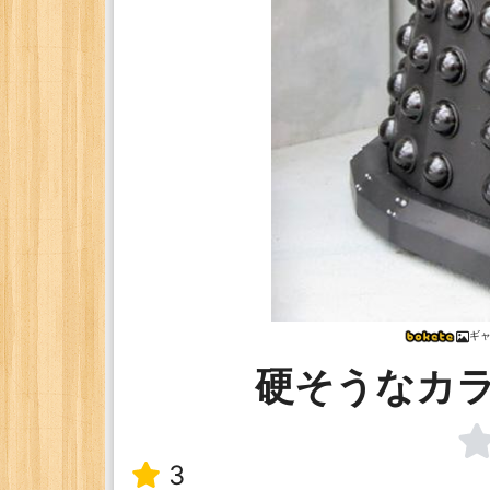
ギ
硬そうなカ
3