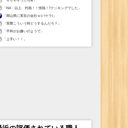
「
そりゃそうだろw
」
「
NA：以上、灼熱！！情熱！?クッキングでした
」
「
岡山県に実在の会社ｗ(バケラ)
」
「
実際こういう時どうするんだろ？
」
「
平和がお嫌いのようで
」
「
上手い！！
」