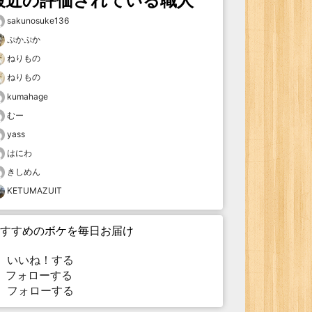
最近の評価されている職人
sakunosuke136
ぷかぷか
ねりもの
ねりもの
kumahage
むー
yass
はにわ
きしめん
KETUMAZUIT
すすめのボケを毎日お届け
いいね！する
フォローする
フォローする