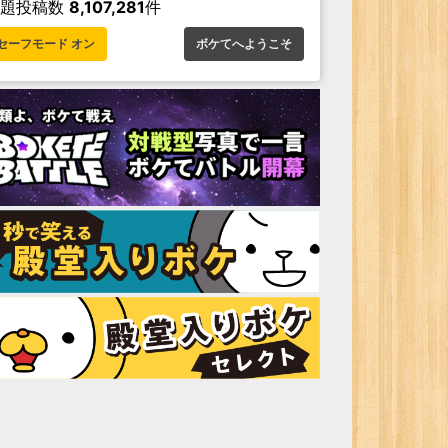
お題投稿数
8,107,281
件
セーフモード オン
ボケてへようこそ