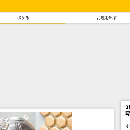
ボケる
お題を出す
3
写