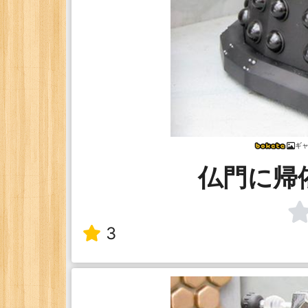
ギ
仏門に帰依
3