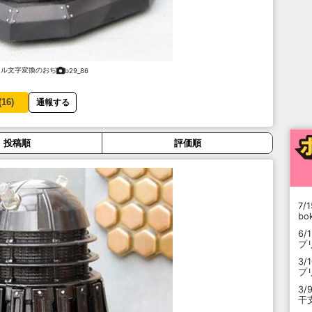
ャル文字変換のおぢ
b29_86
(
16
)
通報する
投稿順
評価順
7/1
b
6/
プ
3/
プ
3/
干