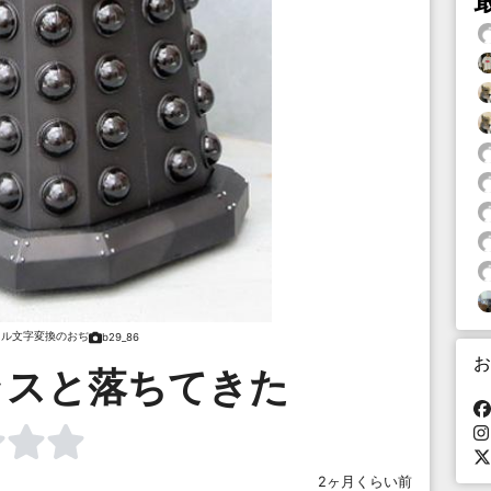
ャル文字変換のおぢ
b29_86
お
ラスと落ちてきた
2ヶ月くらい前