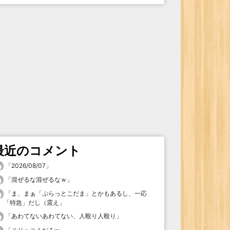
最近のコメント
「
2026/08/07
」
「
混ぜるな混ぜるなｗ
」
「
ま、まぁ「ぷらっとこだま」とかもあるし、一応
「特急」だし（震え
」
「
あわてないあわてない、人殴り人殴り
」