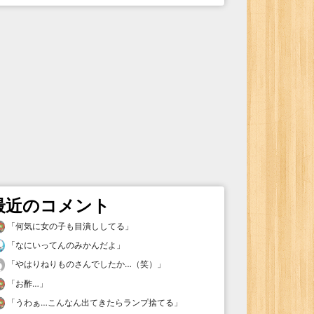
最近のコメント
「
何気に女の子も目潰ししてる
」
「
なにいってんのみかんだよ
」
「
やはりねりものさんでしたか…（笑）
」
「
お酢…
」
「
うわぁ…こんなん出てきたらランプ捨てる
」