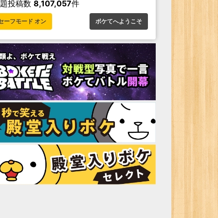
お題投稿数
8,107,057
件
セーフモード オン
ボケてへようこそ