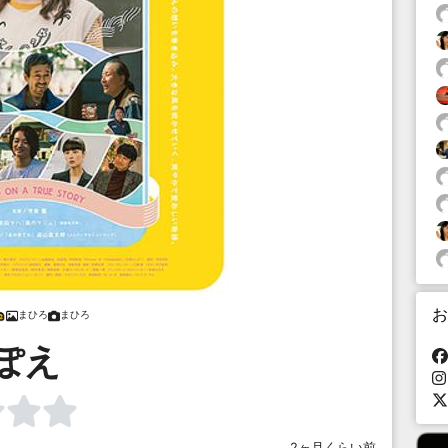
お
まひろ
まひろ
ぽえ
2ヶ月くらい前