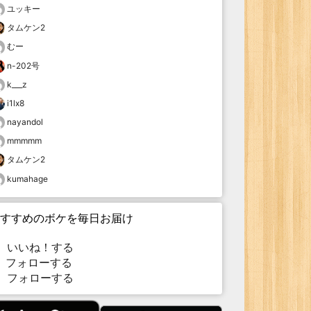
ユッキー
タムケン2
むー
n-202号
k___z
i1lx8
nayandol
mmmmm
タムケン2
kumahage
すすめのボケを毎日お届け
いいね！する
フォローする
フォローする