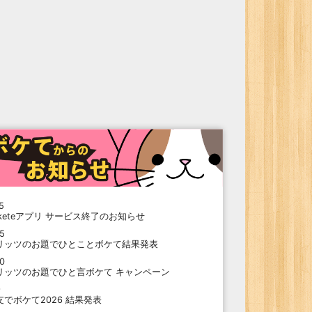
5
oketeアプリ サービス終了のお知らせ
15
リッツのお題でひとことボケて結果発表
10
リッツのお題でひと言ボケて キャンペーン
9
支でボケて2026 結果発表