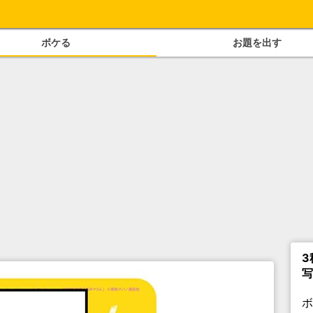
ボケる
お題を出す
3
写