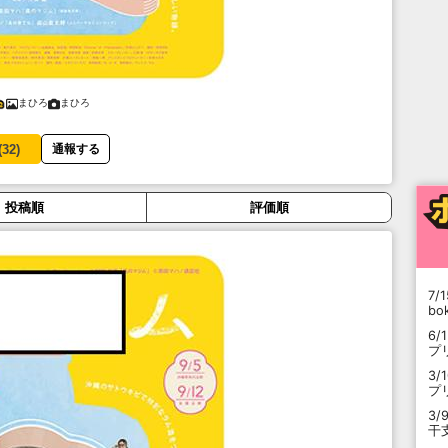
まひろ
まひろ
(
32
)
通報する
投稿順
評価順
7/1
b
6/
プ
3/
プ
3/
干