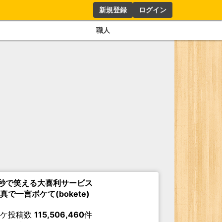
新規登録
ログイン
職人
秒で笑える大喜利サービス
真で一言ボケて(bokete)
ボケ投稿数
115,506,460
件