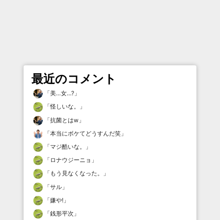
最近のコメント
「
美…女…?
」
「
怪しいな。
」
「
抗菌とはw
」
「
本当にボケてどうすんだ笑
」
「
マジ酷いな。
」
「
ロナウジーニョ
」
「
もう見なくなった。
」
「
サル
」
「
嫌や!
」
「
銭形平次
」