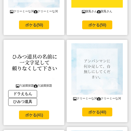
クリーミーな河
クリーミーな河
脱兎さん
脱兎さん
ボケる(
50
)
ボケる(
50
)
六波羅探題
六波羅探題
ドラえもん
クリーミーな河
クリーミーな河
ひみつ道具
ボケる(
40
)
ボケる(
41
)