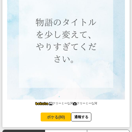
クリーミーな河
クリーミーな河
ボケる(
80
)
通報する