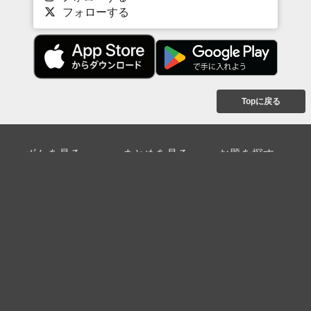
フォローする
Topに戻る
ボケを見る
まとめを見る
お題を探す
殿堂入り
最新人気まとめ
新着お題
ピックアップボケ
セレクトまとめ
人気お題
人気ボケ
セレクトお題
注目ボケ
人気タグ
急上昇ボケ
新着ボケ
セレクト
タグ
ご利用について
ボケてについて
使い方