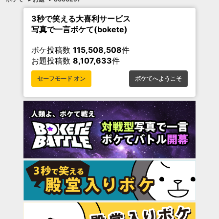
3秒で笑える大喜利サービス
写真で一言ボケて(bokete)
ボケ投稿数
115,508,508
件
お題投稿数
8,107,633
件
セーフモード オン
ボケてへようこそ