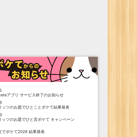
5
oketeアプリ サービス終了のお知らせ
15
リッツのお題でひとことボケて結果発表
10
リッツのお題でひと言ボケて キャンペーン
9
支でボケて2026 結果発表