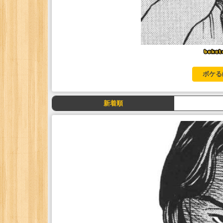
ボケる
新着順