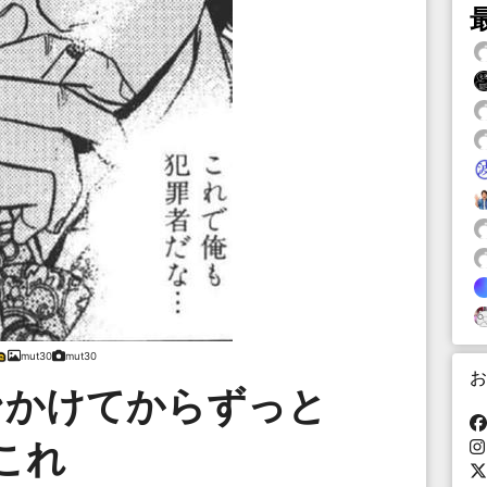
mut30
mut30
お
ンかけてからずっと
これ