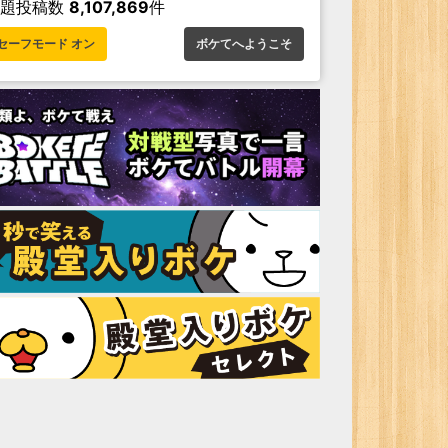
お題投稿数
8,107,869
件
セーフモード オン
ボケてへようこそ