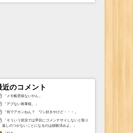
最近のコメント
「
メモ帳意味ないやん
」
「
アブない将軍様。
」
「
何でアカンねん？ ワシ好きやけど・・・
」
「
そういう状況では早目にゴメンナサイしないと取り
返しのつかないことになるのは経験済みよ。
」