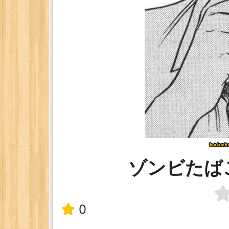
ゾンビたば
0