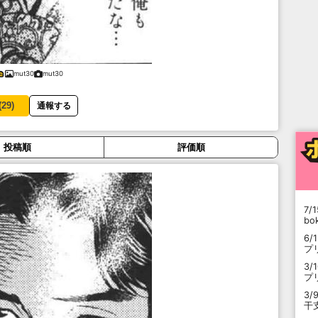
mut30
mut30
(
29
)
通報する
投稿順
評価順
7/1
b
6/
プ
3/
プ
3/
干