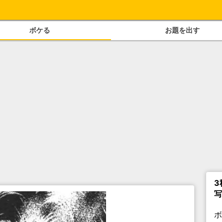
ボケる
お題を出す
3
写