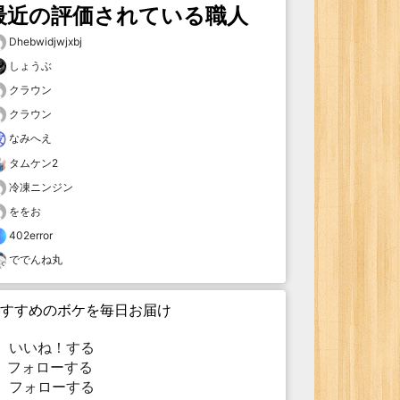
最近の評価されている職人
Dhebwidjwjxbj
しょうぶ
クラウン
クラウン
なみへえ
タムケン2
冷凍ニンジン
ををお
402error
ででんね丸
すすめのボケを毎日お届け
いいね！する
フォローする
フォローする