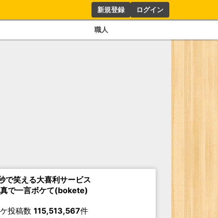
新規登録
ログイン
職人
秒で笑える大喜利サービス
真で一言ボケて(bokete)
ボケ投稿数
115,513,567
件