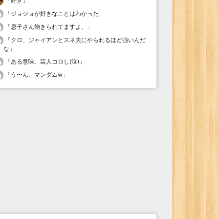
「
好き
」
「
ジョジョが好きなことはわかった
」
「
息子さん飽きられてますよ。
」
「
クロ、ジャイアンとスネ夫にやられるほど強いんだ
な
」
「
ある意味、芸人コロし(泣)
」
「
う〜ん、マンダムw
」