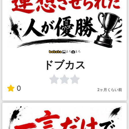
まろ
まろ
ドブカス
0
2ヶ月くらい前