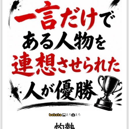
まろ
まろ
灼熱