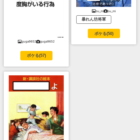
bu_mi
bu_mi
暴れん坊将軍
ボケる(
50
)
guga9652
guga9652
ボケる(
57
)