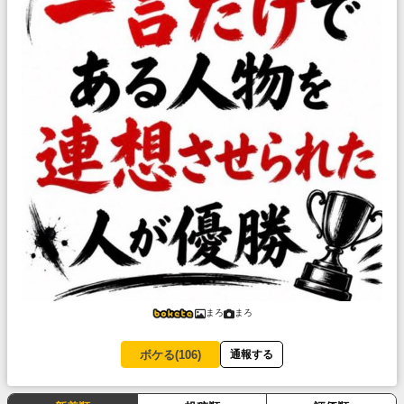
まろ
まろ
ボケる(
106
)
通報する