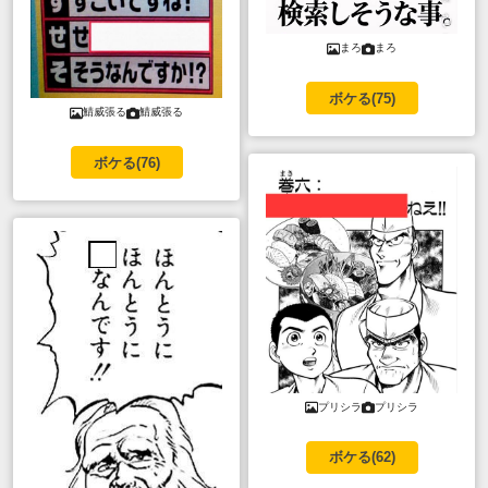
まろ
まろ
ボケる(
75
)
鯖威張る
鯖威張る
ボケる(
76
)
プリシラ
プリシラ
ボケる(
62
)