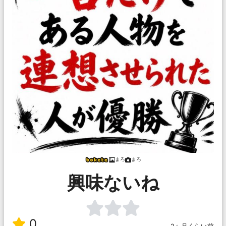
まろ
まろ
興味ないね
0