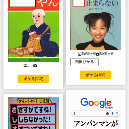
高所得者層
高所得者層
西田ひかる
....。
....。
ボケる(
100
)
ボケる(
112
)