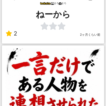
まろ
まろ
ねーから
2
2ヶ月くらい前