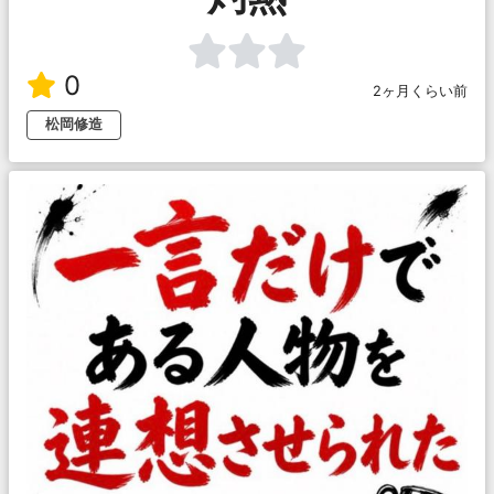
0
2ヶ月くらい前
松岡修造