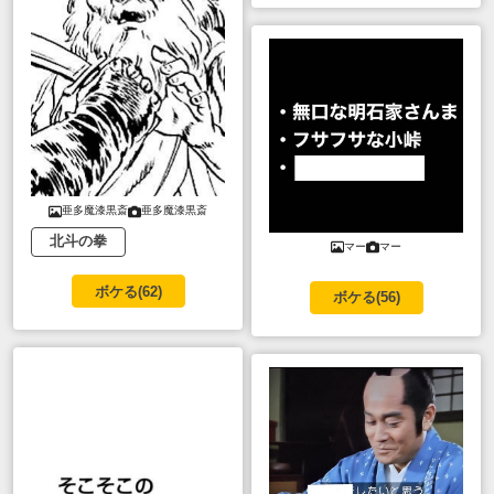
亜多魔漆黒斎
亜多魔漆黒斎
北斗の拳
マー
マー
ボケる(
62
)
ボケる(
56
)