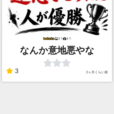
まろ
まろ
なんか意地悪やな
3
2ヶ月くらい前