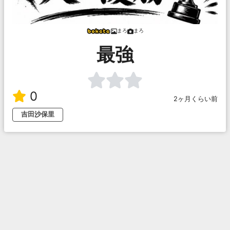
まろ
まろ
最強
0
2ヶ月くらい前
吉田沙保里