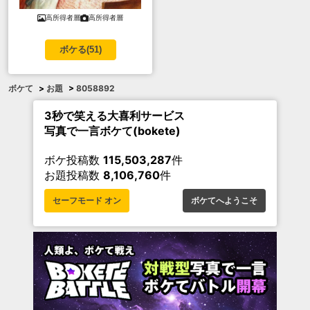
高所得者層
高所得者層
ボケる(
51
)
ボケて
>
お題
>
8058892
3秒で笑える大喜利サービス
写真で一言ボケて(bokete)
ボケ投稿数
115,503,287
件
お題投稿数
8,106,760
件
セーフモード オン
ボケてへようこそ