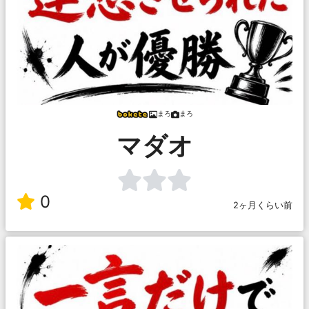
まろ
まろ
マダオ
0
2ヶ月くらい前