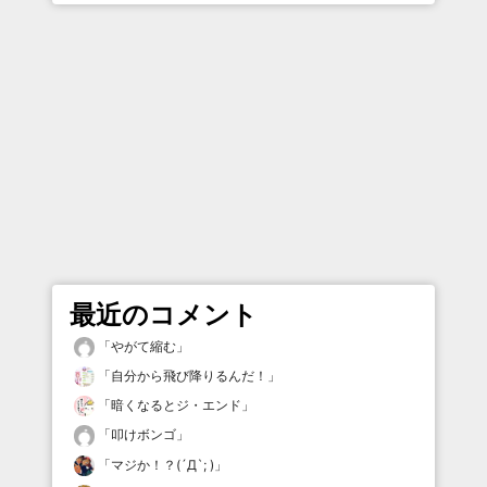
最近のコメント
「
やがて縮む
」
「
自分から飛び降りるんだ！
」
「
暗くなるとジ・エンド
」
「
叩けボンゴ
」
「
マジか！？(´Д`; )
」