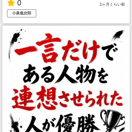
0
2ヶ月くらい前
小泉進次郎