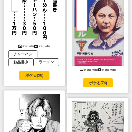
BoinSetia
BoinSetia
チャーハン
お品書き
ラーメン
chanomizu
chanomizu
ボケる(
98
)
ボケる(
74
)