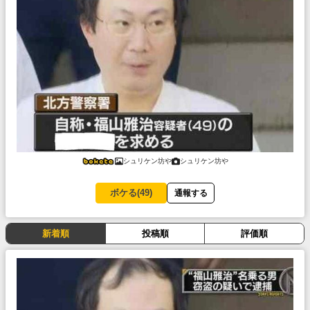
シュリケン坊や
シュリケン坊や
ボケる(
49
)
通報する
新着順
投稿順
評価順