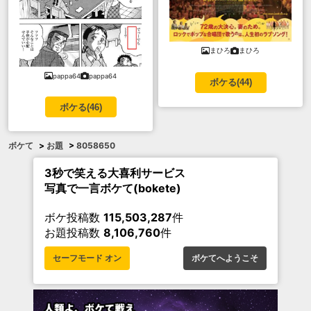
まひろ
まひろ
pappa64
pappa64
ボケる(
44
)
ボケる(
46
)
ボケて
>
お題
>
8058650
3秒で笑える大喜利サービス
写真で一言ボケて(bokete)
ボケ投稿数
115,503,287
件
お題投稿数
8,106,760
件
セーフモード オン
ボケてへようこそ