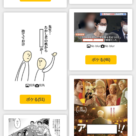
No blur
No blur
ボケる(
46
)
焼鳥
焼鳥
ボケる(
51
)