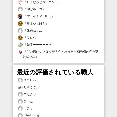
「
暗くなるとジ・エンド
」
「
叩けボンゴ
」
「
マジか！？(´Д`; )
」
「
ちょっと好き
」
「
休めねぇ…
」
「
ワロタ
」
「
先生ーーーーーっ!!!
」
「
どの辺がシソなんだろうと思ったら初号機の色が紫
蘇だった
」
最近の評価されている職人
うさたろ
ちゅうそん
エセグラ
ひーた
エチョ
mtmtmtmg