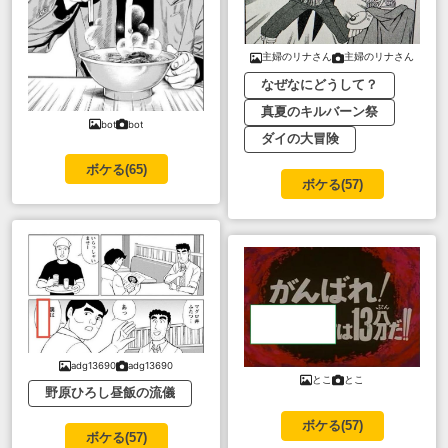
主婦のリナさん
主婦のリナさん
なぜなにどうして？
真夏のキルバーン祭
bot
bot
ダイの大冒険
ボケる(
65
)
ボケる(
57
)
adg13690
adg13690
とこ
とこ
野原ひろし昼飯の流儀
ボケる(
57
)
ボケる(
57
)