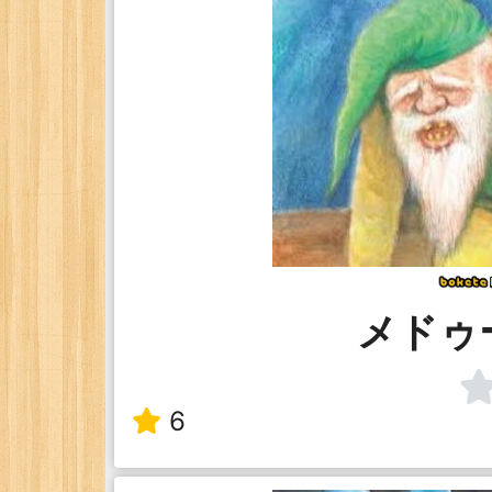
メドゥ
6