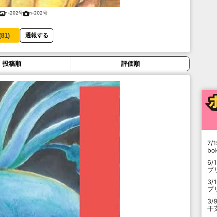
n-202号
n-202号
(
81
)
通報する
投稿順
評価順
7/1
b
6/
プ
3/
プ
3/
干