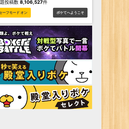
お題投稿数
8,106,527
件
セーフモード オン
ボケてへようこそ