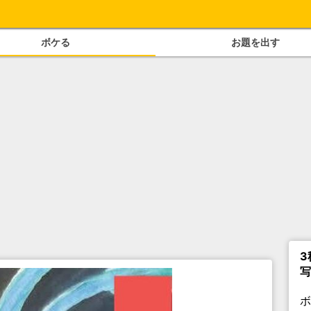
ボケる
お題を出す
3
写