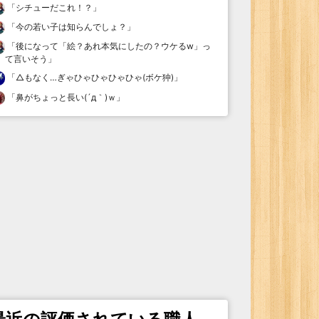
「
シチューだこれ！？
」
「
今の若い子は知らんでしょ？
」
「
後になって「絵？あれ本気にしたの？ウケるw」っ
て言いそう
」
「
△もなく…ぎゃひゃひゃひゃひゃ(ボケ狆)
」
「
鼻がちょっと長い(´д｀)ｗ
」