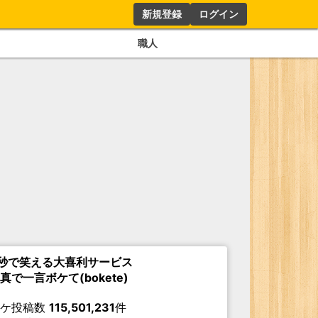
新規登録
ログイン
職人
秒で笑える大喜利サービス
真で一言ボケて(bokete)
ボケ投稿数
115,501,231
件