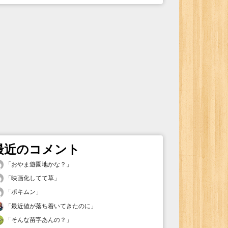
最近のコメント
「
おやま遊園地かな？
」
「
映画化してて草
」
「
ポキムン
」
「
最近値が落ち着いてきたのに
」
「
そんな苗字あんの？
」