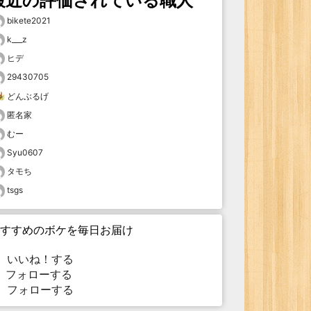
最近の評価されている職人
bikete2021
k___z
ヒデ
29430705
どんぶるげ
匿名家
むー
Syu0607
タモち
tsgs
すすめのボケを毎日お届け
いいね！する
フォローする
フォローする