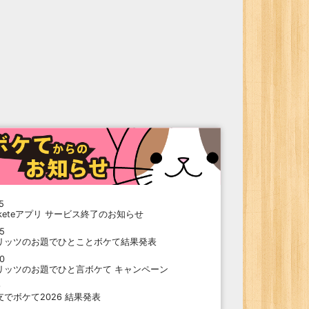
5
oketeアプリ サービス終了のお知らせ
15
リッツのお題でひとことボケて結果発表
10
リッツのお題でひと言ボケて キャンペーン
9
支でボケて2026 結果発表