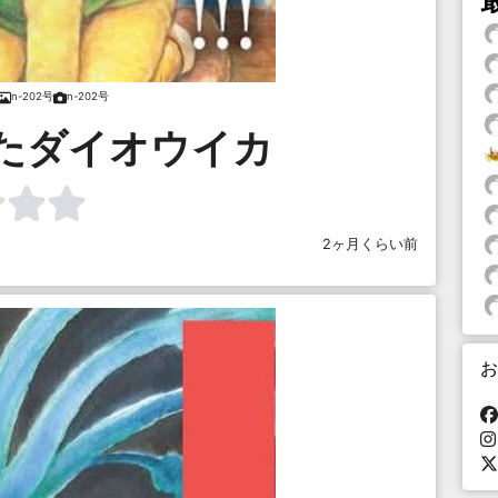
n-202号
n-202号
たダイオウイカ
2ヶ月くらい前
お