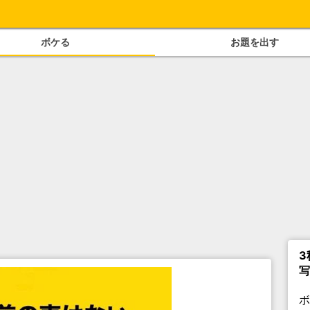
ボケる
お題を出す
3
写