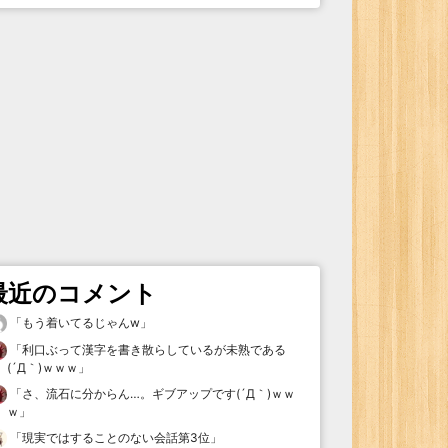
最近のコメント
「
もう着いてるじゃんw
」
「
利口ぶって漢字を書き散らしているが未熟である
(´Д｀)ｗｗｗ
」
「
さ、流石に分からん…。ギブアップです(´Д｀)ｗｗ
ｗ
」
「
現実ではすることのない会話第3位
」