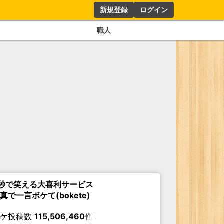
新規登録
ログイン
職人
秒で笑える大喜利サービス
真で一言ボケて(bokete)
ボケ投稿数
115,506,460
件