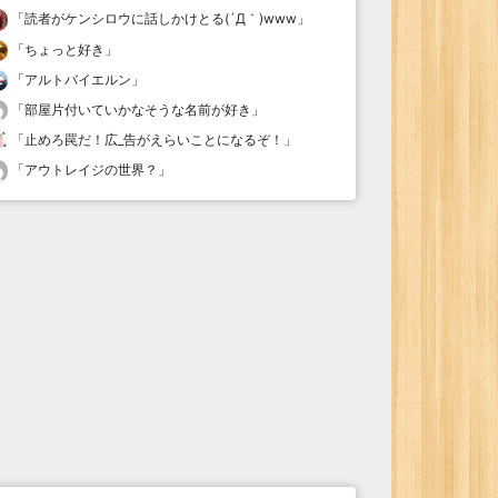
「
読者がケンシロウに話しかけとる(´Д｀)www
」
「
ちょっと好き
」
「
アルトバイエルン
」
「
部屋片付いていかなそうな名前が好き
」
「
止めろ罠だ！広_告がえらいことになるぞ！
」
「
アウトレイジの世界？
」