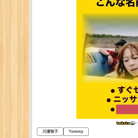
レ
川瀬智子
Tommy