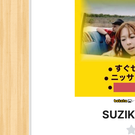
レ
SUZI