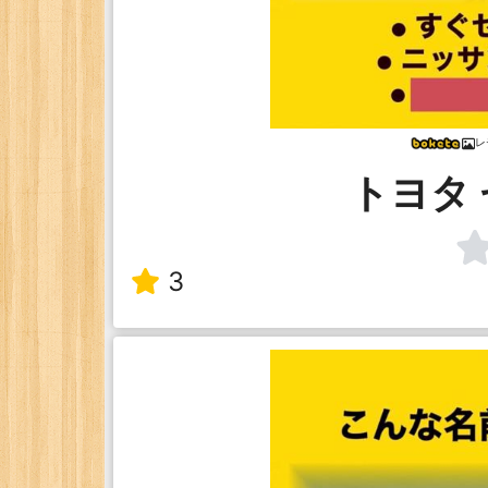
レ
トヨタ
3