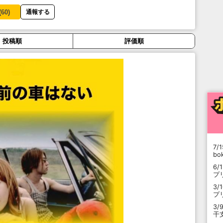
(
60
)
通報する
投稿順
評価順
7/1
b
6/
プ
3/
プ
3/
干