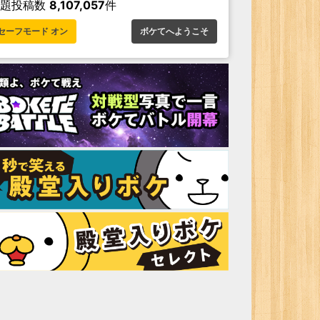
お題投稿数
8,107,057
件
セーフモード オン
ボケてへようこそ