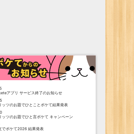
5
oketeアプリ サービス終了のお知らせ
15
リッツのお題でひとことボケて結果発表
10
リッツのお題でひと言ボケて キャンペーン
9
支でボケて2026 結果発表