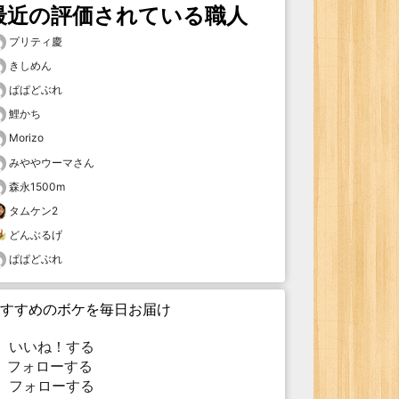
最近の評価されている職人
プリティ慶
きしめん
ぱぱどぶれ
鯉かち
Morizo
みややウーマさん
森永1500m
タムケン2
どんぶるげ
ぱぱどぶれ
すすめのボケを毎日お届け
いいね！する
フォローする
フォローする