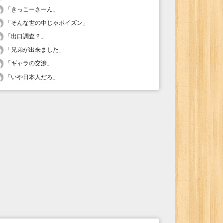
「
きっこーさーん
」
「
そんな世の中じゃポイズン
」
「
出口調査？
」
「
兄弟が出来ました
」
「
ギャラの交渉
」
「
いや日本人だろ
」