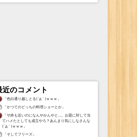
最近のコメント
「
色白通り越しとる(´д｀)ｗｗｗ
」
「
かつてのどっちの料理ショーとか
」
「
サ終も近いのになんやかんやと…。お題に対して当
てハメたとしても成立やろ？あんまり気にしなさんな
(´д｀)ｗｗｗ
」
「
そしてフリーズ
」