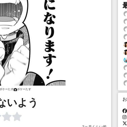
ボケーたす
ボケーたす
お
ないよう
2ヶ月くらい前