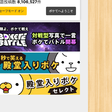
お題投稿数
8,106,527
件
セーフモード オン
ボケてへようこそ