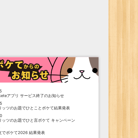
5
oketeアプリ サービス終了のお知らせ
15
リッツのお題でひとことボケて結果発表
10
リッツのお題でひと言ボケて キャンペーン
9
支でボケて2026 結果発表