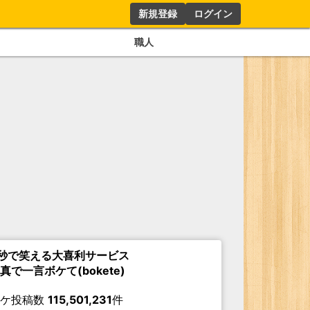
新規登録
ログイン
職人
秒で笑える大喜利サービス
真で一言ボケて(bokete)
ボケ投稿数
115,501,231
件