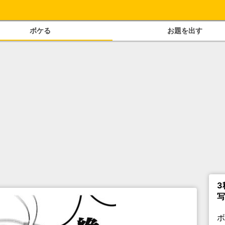
ボケる
お題を出す
3
写