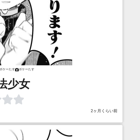
ボケーたす
ボケーたす
法少女
2ヶ月くらい前