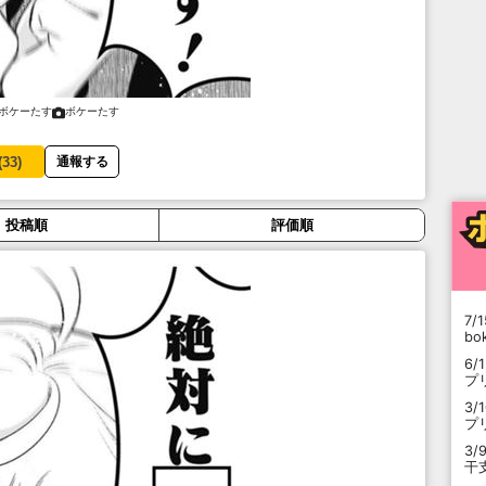
ボケーたす
ボケーたす
(
33
)
通報する
投稿順
評価順
7/1
b
6/
プ
3/
プ
3/
干