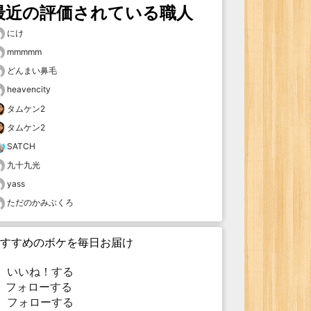
最近の評価されている職人
にけ
mmmmm
どんまい鼻毛
heavencity
タムケン2
タムケン2
SATCH
九十九光
yass
ただのかみぶくろ
すすめのボケを毎日お届け
いいね！する
フォローする
フォローする