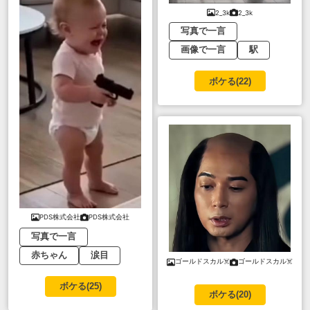
2_3k
2_3k
写真で一言
画像で一言
駅
ボケる(
22
)
PDS株式会社
PDS株式会社
写真で一言
赤ちゃん
涙目
ゴールドスカル☠️
ゴールドスカル☠️
ボケる(
25
)
ボケる(
20
)