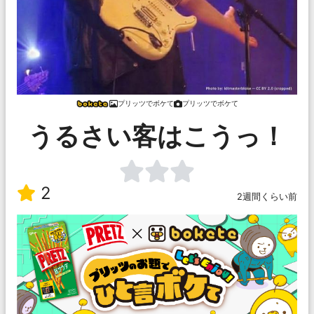
プリッツでボケて
プリッツでボケて
うるさい客はこうっ！
2
2週間くらい前