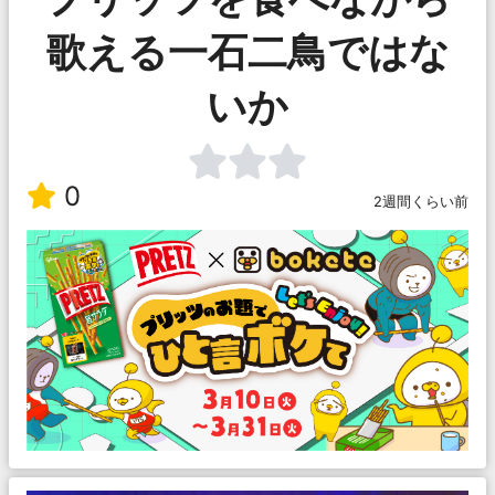
歌える一石二鳥ではな
いか
0
2週間くらい前