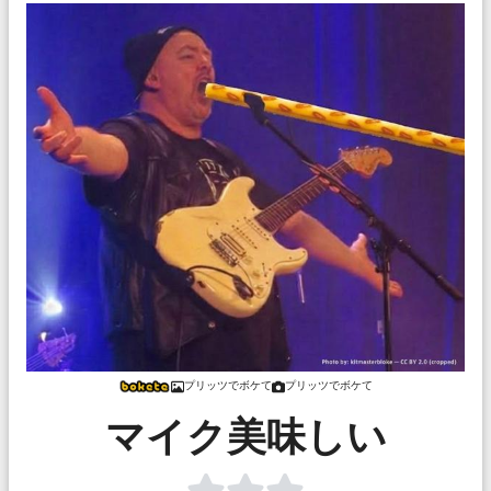
プリッツでボケて
プリッツでボケて
マイク美味しい