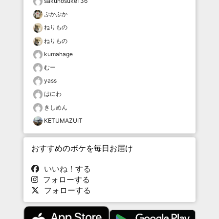
sakunosuke136
ぷかぷか
ねりもの
ねりもの
kumahage
むー
yass
はにわ
きしめん
KETUMAZUIT
おすすめのボケを毎日お届け
いいね！する
フォローする
フォローする