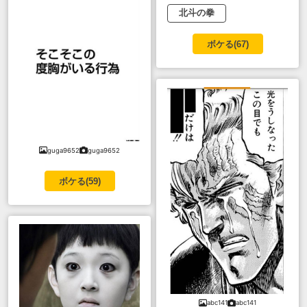
北斗の拳
ボケる(
67
)
guga9652
guga9652
ボケる(
59
)
abc141
abc141