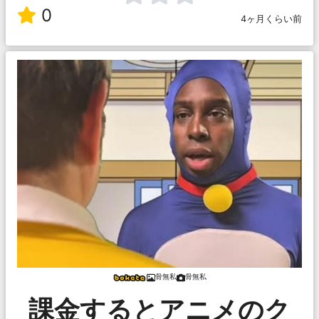
0
4ヶ月くらい前
骨無私
骨無私
課金するとアニメのク