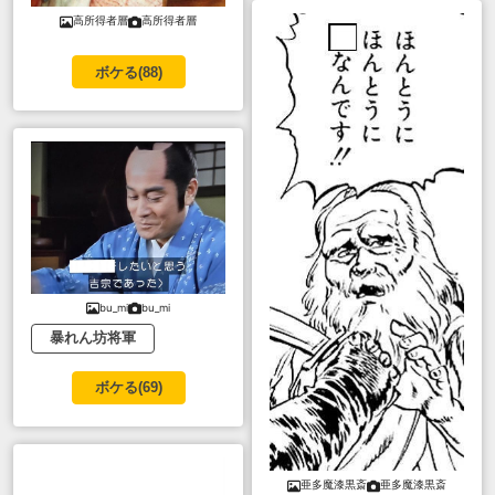
高所得者層
高所得者層
ボケる(
88
)
bu_mi
bu_mi
暴れん坊将軍
ボケる(
69
)
亜多魔漆黒斎
亜多魔漆黒斎