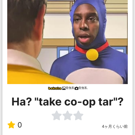
骨無私
骨無私
Ha? "take co-op tar"?
0
4ヶ月くらい前