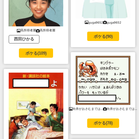
guga9652
guga9652
高所得者層
高所得者層
ボケる(
90
)
西田ひかる
ボケる(
109
)
向井がおさむまでは…
向井がおさむまでは…
ボケる(
78
)