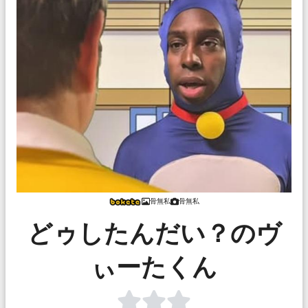
骨無私
骨無私
どゥしたんだい？のヴ
ぃーたくん