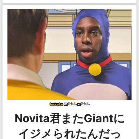
骨無私
骨無私
Novita君またGiantに
イジメられたんだっ