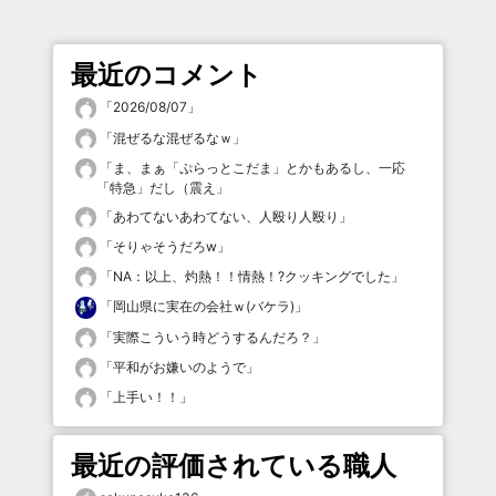
最近のコメント
「
2026/08/07
」
「
混ぜるな混ぜるなｗ
」
「
ま、まぁ「ぷらっとこだま」とかもあるし、一応
「特急」だし（震え
」
「
あわてないあわてない、人殴り人殴り
」
「
そりゃそうだろw
」
「
NA：以上、灼熱！！情熱！?クッキングでした
」
「
岡山県に実在の会社ｗ(バケラ)
」
「
実際こういう時どうするんだろ？
」
「
平和がお嫌いのようで
」
「
上手い！！
」
最近の評価されている職人