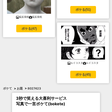
ボケる(
51
)
猛反発枕
猛反発枕
ボケる(
47
)
ルイコスタ
ルイコスタ
ボケる(
45
)
ボケて
>
お題
>
8027423
3秒で笑える大喜利サービス
写真で一言ボケて(bokete)