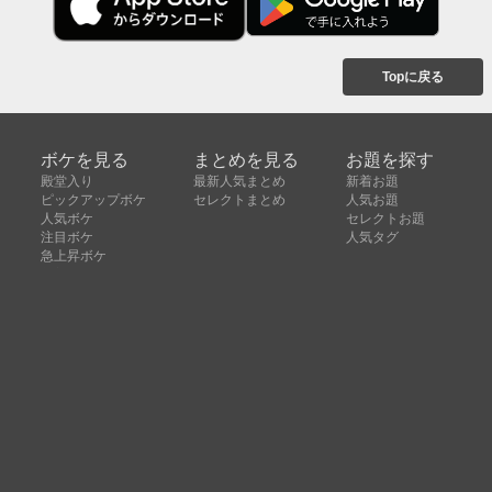
Topに戻る
ボケを見る
まとめを見る
お題を探す
殿堂入り
最新人気まとめ
新着お題
ピックアップボケ
セレクトまとめ
人気お題
人気ボケ
セレクトお題
注目ボケ
人気タグ
急上昇ボケ
新着ボケ
セレクト
タグ
ご利用について
ボケてについて
使い方
利用規約
よくある質問
クッキーの利用について
お問い合わせ