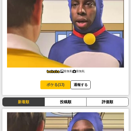
骨無私
骨無私
ボケる(
13
)
通報する
新着順
投稿順
評価順