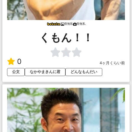
骨無私
骨無私
くもん！！
0
4ヶ月くらい前
公文
なかやまきんに君
どんなもんだい