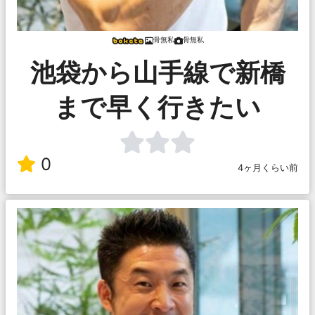
骨無私
骨無私
池袋から山手線で新橋
まで早く行きたい
0
4ヶ月くらい前