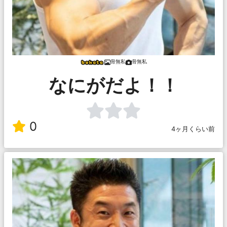
骨無私
骨無私
なにがだよ！！
0
4ヶ月くらい前