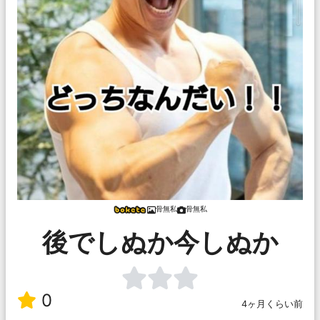
骨無私
骨無私
後でしぬか今しぬか
0
4ヶ月くらい前