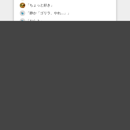
「
ちょっと好き
」
「
静か「ゴリラ、やれ…」
」
「
おらよ
」
「
(代官界隈)上様、それが見えたら終わり。
」
「
復活して来いよー。待ってるからなー
」
最近の評価されている職人
しょうぶ
しょうぶ
しょうぶ
しょうぶ
クラウン
しょうぶ
しょうぶ
しょうぶ
kumayago