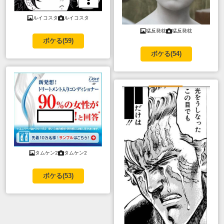
ルイコスタ
ルイコスタ
猛反発枕
猛反発枕
ボケる(
59
)
ボケる(
54
)
タムケン2
タムケン2
ボケる(
53
)