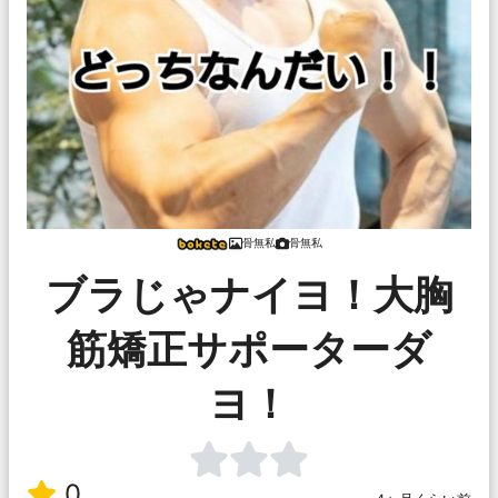
骨無私
骨無私
ブラじゃナイヨ！大胸
筋矯正サポーターダ
ヨ！
0