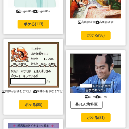
guga9652
guga9652
高所得者層
高所得者層
ボケる(
113
)
ボケる(
96
)
向井がおさむまでは…
向井がおさむまでは…
bu_mi
bu_mi
暴れん坊将軍
ボケる(
85
)
ボケる(
81
)