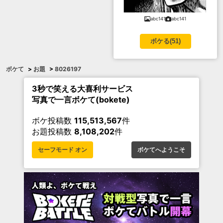
abc141
abc141
ボケる(
51
)
ボケて
>
お題
>
8026197
3秒で笑える大喜利サービス
写真で一言ボケて(bokete)
ボケ投稿数
115,513,567
件
お題投稿数
8,108,202
件
セーフモード オン
ボケてへようこそ