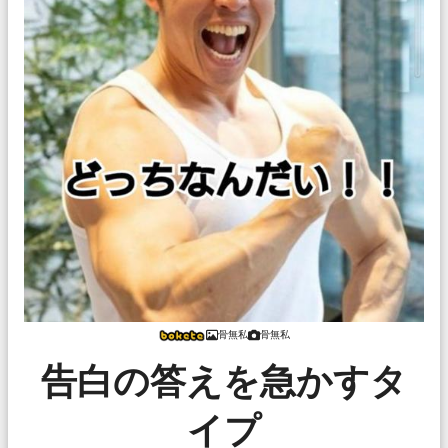
骨無私
骨無私
告白の答えを急かすタ
イプ