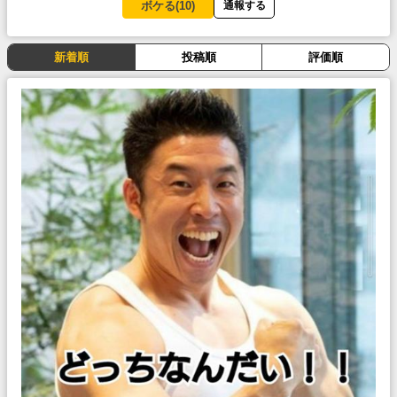
ボケる(
10
)
通報する
新着順
投稿順
評価順