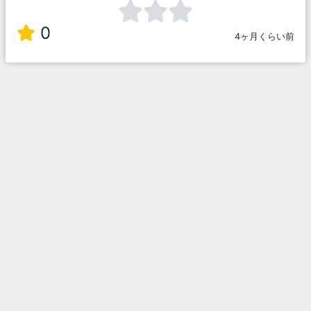
0
4ヶ月くらい前