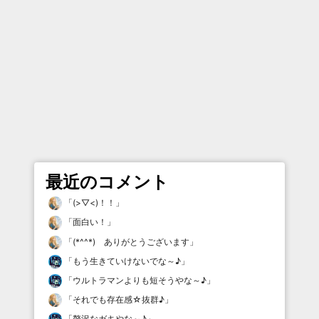
最近のコメント
「
(>▽<)！！
」
「
面白い！
」
「
(*^^*) ありがとうございます
」
「
もう生きていけないでな～♪
」
「
ウルトラマンよりも短そうやな～♪
」
「
それでも存在感☆抜群♪
」
「
贅沢なガキやな～♪
」