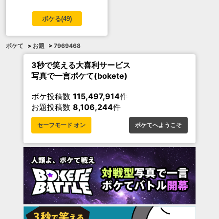
ボケる(
49
)
ボケて
>
お題
>
7969468
3秒で笑える大喜利サービス
写真で一言ボケて(bokete)
ボケ投稿数
115,497,914
件
お題投稿数
8,106,244
件
セーフモード オン
ボケてへようこそ