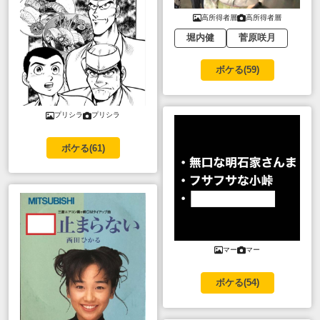
高所得者層
高所得者層
堀内健
菅原咲月
ボケる(
59
)
プリシラ
プリシラ
ボケる(
61
)
マー
マー
ボケる(
54
)