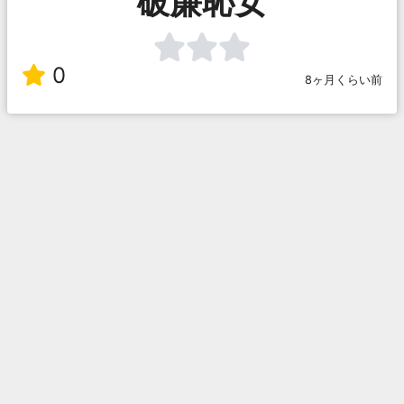
破廉恥女
0
8ヶ月くらい前