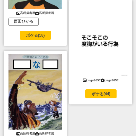
高所得者層
高所得者層
西田ひかる
ボケる(
58
)
guga9652
guga9652
ボケる(
44
)
高所得者層
高所得者層