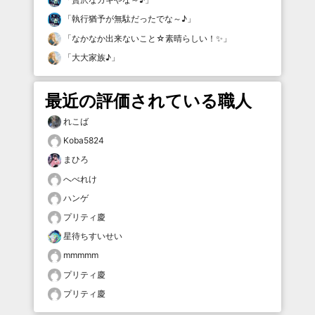
「
執行猶予が無駄だったでな～♪
」
「
なかなか出来ないこと☆素晴らしい！✨
」
「
大大家族♪
」
最近の評価されている職人
れこば
Koba5824
まひろ
へべれけ
ハンゲ
プリティ慶
星待ちすいせい
mmmmm
プリティ慶
プリティ慶