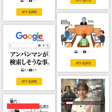
ボケる(
73
)
....。
....。
ボケる(
86
)
....。
....。
ボケる(
63
)
まろ
まろ
ボケる(
68
)