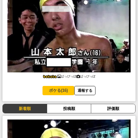
ぱっぴっぽ
ぱっぴっぽ
ボケる(
16
)
通報する
新着順
投稿順
評価順