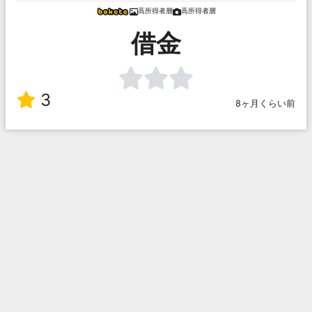
高所得者層
高所得者層
借金
3
8ヶ月くらい前