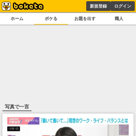
新規登録
ログイン
ホーム
ボケる
お題を出す
職人
写真で一言