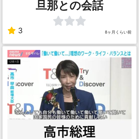
旦那との会話
3
8ヶ月くらい前