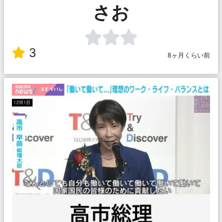
さお
3
8ヶ月くらい前