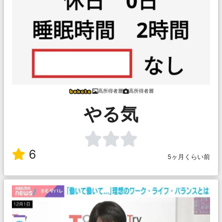
高所得者層
高所得者層
やる気
6
5ヶ月くらい前