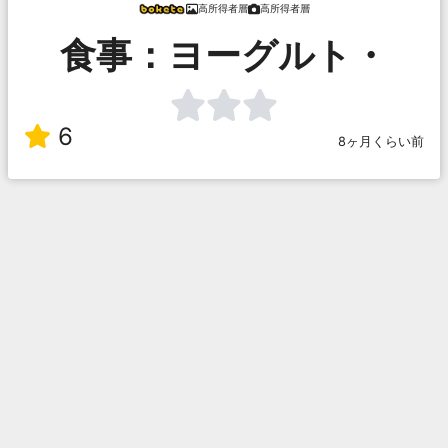
高所得者層
高所得者層
食事：ヨーグルト・
6
8ヶ月くらい前