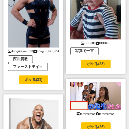
OOO685
OOO685
写真で一言
donguri_ken_614
donguri_ken_614
西川貴教
ボケる(
28
)
ファーストテイク
ボケる(
31
)
torazaemon
torazaemon
ボケる(
26
)