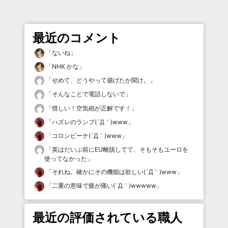
最近のコメント
「
ないね
」
「
NHK かな
」
「
せめて、どうやって揚げたか聞け。
」
「
そんなことで電話しないで
」
「
惜しい！空気砲が正解です！
」
「
ハズレのランプ(´Д｀)www
」
「
コロンビーナ(´Д｀)www
」
「
英はだいぶ前にEU離脱してて、そもそもユーロを
使ってなかった
」
「
それね。確かにその機能は欲しい(´Д｀)www
」
「
二重の意味で腹が痛い(´Д｀)wwwww
」
最近の評価されている職人