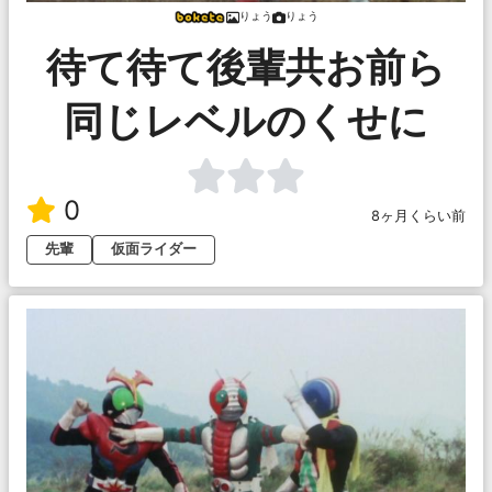
りょう
りょう
待て待て後輩共お前ら
同じレベルのくせに
0
8ヶ月くらい前
先輩
仮面ライダー