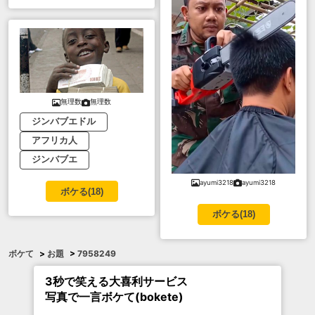
無理数
無理数
ジンバブエドル
アフリカ人
ジンバブエ
ayumi3218
ayumi3218
ボケる(
18
)
ボケる(
18
)
ボケて
>
お題
>
7958249
3秒で笑える大喜利サービス
写真で一言ボケて(bokete)