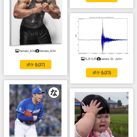
Yamato_634
Yamato_634
もみもめ
James St. John
ボケる(
27
)
ボケる(
23
)