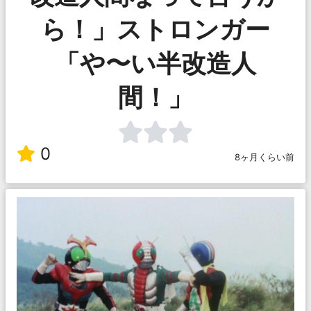
ら！」ストロンガー
「や〜い半改造人
間！」
0
8ヶ月くらい前