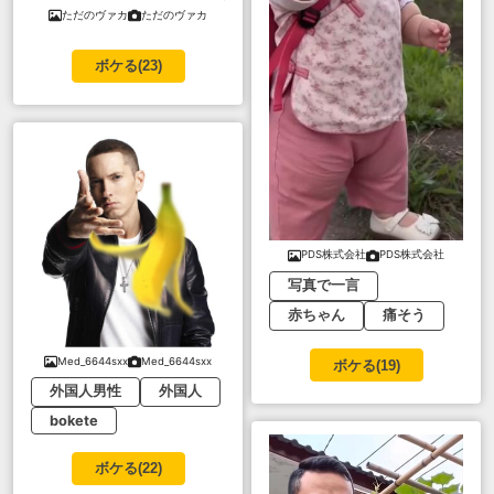
ただのヴァカ
ただのヴァカ
ボケる(
23
)
PDS株式会社
PDS株式会社
写真で一言
赤ちゃん
痛そう
Med_6644sxx
Med_6644sxx
ボケる(
19
)
外国人男性
外国人
bokete
ボケる(
22
)