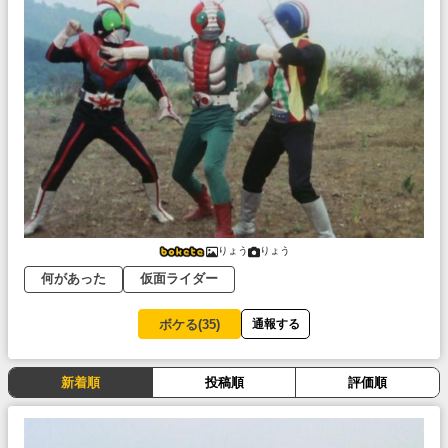
りょう
りょう
何があった
仮面ライダー
ボケる(
35
)
通報する
新着順
投稿順
評価順