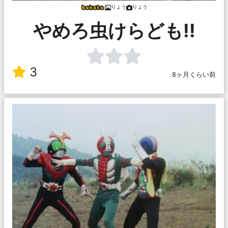
りょう
りょう
やめろ虫けらども!!
3
8ヶ月くらい前