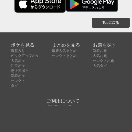
Topに戻る
ボケを見る
まとめを見る
お題を探す
殿堂入り
最新人気まとめ
新着お題
ピックアップボケ
セレクトまとめ
人気お題
人気ボケ
セレクトお題
注目ボケ
人気タグ
急上昇ボケ
新着ボケ
セレクト
タグ
ご利用について
ボケてについて
使い方
利用規約
よくある質問
クッキーの利用について
お問い合わせ