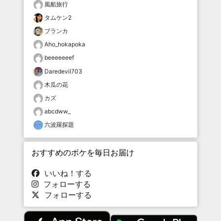
風船旅行
タムケン2
ブランカ
Aho_hokapoka
beeeeeeef
Daredevil703
木瓜の花
カズ
abcdww_
六波羅探題
おすすめのボケを毎日お届け
いいね！する
フォローする
フォローする