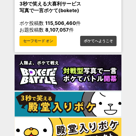
3秒で笑える大喜利サービス
写真で一言ボケて(bokete)
ボケ投稿数
115,506,460
件
お題投稿数
8,107,057
件
セーフモード オン
ボケてへようこそ