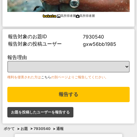
高所得者層
高所得者層
報告対象のお題ID
7930540
報告対象の投稿ユーザー
gxw56bb1985
報告理由
権利を侵害された方は
こちら
の別ページよりご報告してください。
報告する
お題を投稿したユーザーを報告する
ボケて
>
お題
>
7930540
>
通報