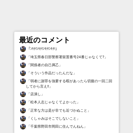
最近のコメント
「
ﾝｷﾁ!ﾝｷﾁ!ﾝｷﾁ!ﾝｷﾁ!
」
「
埼玉県春日部警察署留置番号24番じゃなくて?
」
「
関係者の自己満乙
」
「
そういう作品だったんだな
」
「
弱者に謝罪を強要する暇があったら切腹の一回二回
してから言え!!
」
「
店潰し
」
「
松本人志じゃなくてよかった
」
「
正常な方は是が非でも近づかぬこと
」
「
くしゃみはそこでしないこと
」
「
千葉県野田市岡田に住んでんねん
」