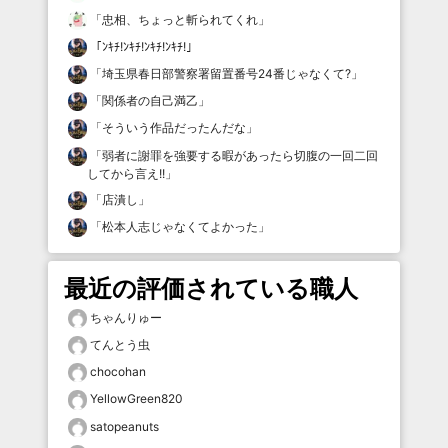
「
忠相、ちょっと斬られてくれ
」
「
ﾝｷﾁ!ﾝｷﾁ!ﾝｷﾁ!ﾝｷﾁ!
」
「
埼玉県春日部警察署留置番号24番じゃなくて?
」
「
関係者の自己満乙
」
「
そういう作品だったんだな
」
「
弱者に謝罪を強要する暇があったら切腹の一回二回
してから言え!!
」
「
店潰し
」
「
松本人志じゃなくてよかった
」
最近の評価されている職人
ちゃんりゅー
てんとう虫
chocohan
YellowGreen820
satopeanuts