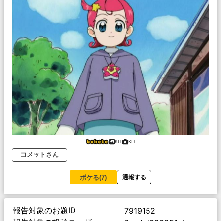
KIT
KIT
コメットさん
ボケる(
7
)
通報する
報告対象のお題ID
7919152