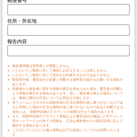
郵便番号
住所・所在地
報告内容
報告者情報は管理者しか閲覧しません。
いただいたご報告に対して個別にお応えすることは致しません。
いただいたご報告に対して対応をお約束するものではありません。
報告受付後、運営会社が必要と判断する資料等の提示をお願いする場合が
あります。
投稿者から報告者に関する情報の開示を求められた場合、運営者の判断に
より情報を開示する場合があります。但し、報告者が個人の場合について
は、事前に開示の可否についてお問合せを致します。
本フォームに入力された削除申請が正当な権利行使に基づかないものであ
ると判明した場合や正当な権利行使に基づかないものであると判断できる
場合には、 削除申請者のアカウントの削除を行なう場合があります。
また、削除申請者のアカウント情報および運営会社が確認したIPアドレス
等ネットワーク上の全ての情報を、正当な権利者からの開示請求に応じて
開示する場合があります。
ご入力していただいた個人情報は以下の目的についてのみ利用いたしま
す。