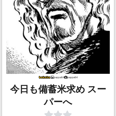
pappa64
pappa64
今日も備蓄米求め スー
パーへ