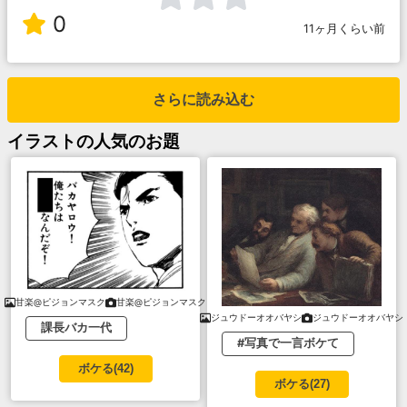
0
11ヶ月くらい前
さらに読み込む
イラスト
の人気のお題
甘楽@ピジョンマスク
甘楽@ピジョンマスク
ジュウドーオオバヤシ
ジュウドーオオバヤシ
課長バカ一代
#写真で一言ボケて
ボケる(
42
)
ボケる(
27
)