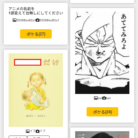
20268su82u1
20268su82u1
ボケる(
27
)
bot
bot
ボケる(
24
)
イフ
イフ