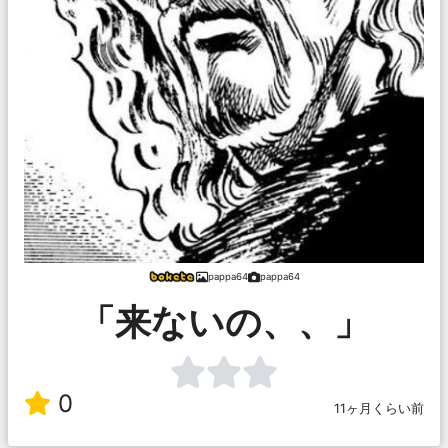
pappa64
pappa64
「来ないの、、」
0
11ヶ月くらい前