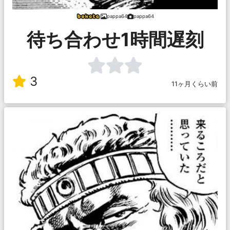
pappa64
pappa64
待ち合わせ1時間遅刻
3
11ヶ月くらい前