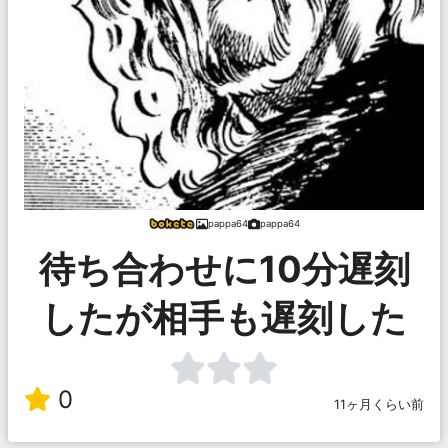
pappa64
pappa64
待ち合わせに10分遅刻
したが相手も遅刻した
0
11ヶ月くらい前