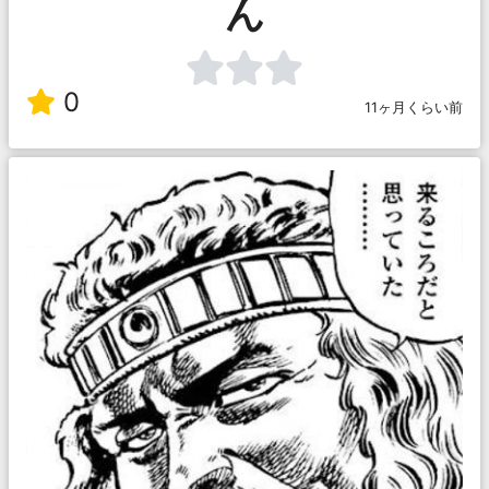
ん
0
11ヶ月くらい前