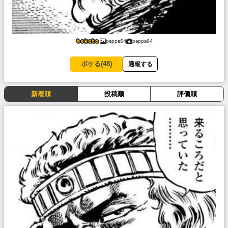
pappa64
pappa64
ボケる(
48
)
通報する
新着順
投稿順
評価順