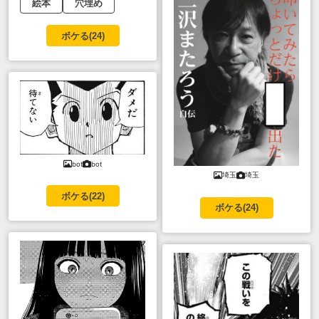
絵本
穴埋め
ボケる(
24
)
bot
bot
埼玉
埼玉
ボケる(
22
)
ボケる(
24
)