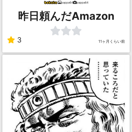
pappa64
pappa64
昨日頼んだAmazon
3
11ヶ月くらい前