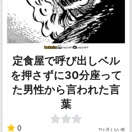
pappa64
pappa64
定食屋で呼び出しベル
を押さずに30分座って
た男性から言われた言
葉
0
11ヶ月くらい前