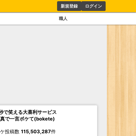
新規登録
ログイン
職人
秒で笑える大喜利サービス
真で一言ボケて(bokete)
ボケ投稿数
115,503,287
件