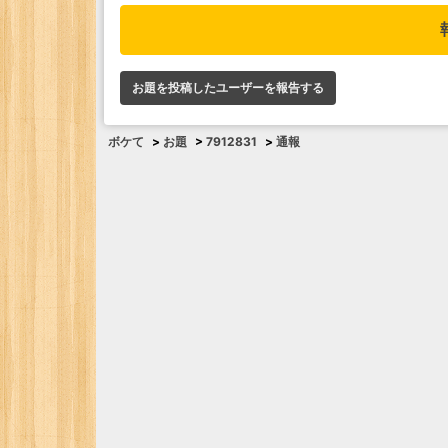
お題を投稿したユーザーを報告する
ボケて
>
お題
>
7912831
>
通報