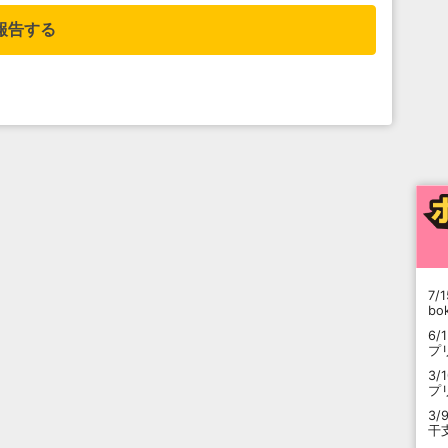
報告する
7/1
b
6/
プ
3/
プ
3/
干