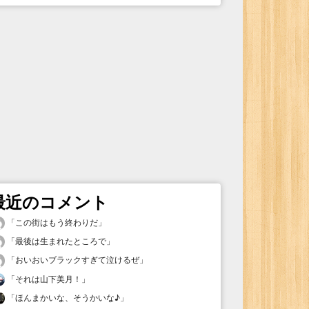
最近のコメント
「
この街はもう終わりだ
」
「
最後は生まれたところで
」
「
おいおいブラックすぎて泣けるぜ
」
「
それは山下美月！
」
「
ほんまかいな、そうかいな♪
」