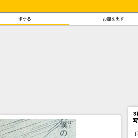
ボケる
お題を出す
3
写