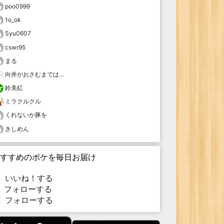
poo0999
1o_ok
Syu0607
cswr95
まる
向井がおさむまでは…
鈴美紅
ミラクルクル
くれないか豚を
きしめん
すすめのボケを毎日お届け
いいね！する
フォローする
フォローする