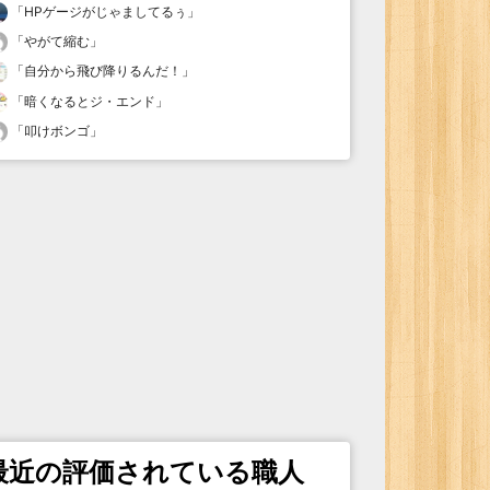
「
HPゲージがじゃましてるぅ
」
「
やがて縮む
」
「
自分から飛び降りるんだ！
」
「
暗くなるとジ・エンド
」
「
叩けボンゴ
」
最近の評価されている職人