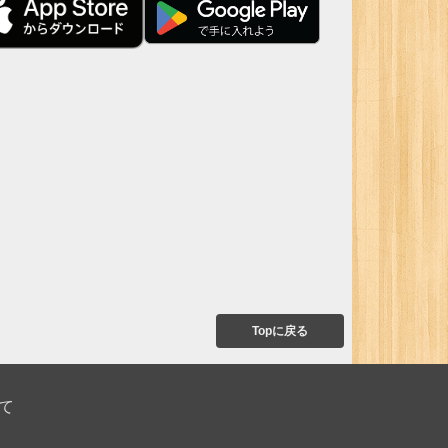
Topに戻る
て