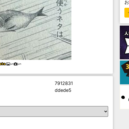
jun
jun
7912831
ddede5
。