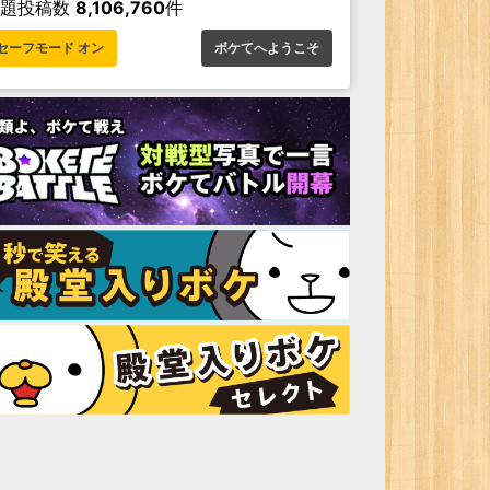
お題投稿数
8,106,760
件
セーフモード オン
ボケてへようこそ