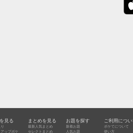
を見る
まとめを見る
お題を探す
ご利用につい
入り
最新人気まとめ
新着お題
ボケてについて
クアップボケ
セレクトまとめ
人気お題
使い方