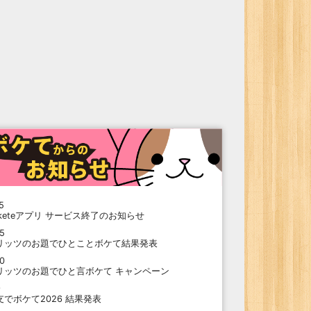
5
oketeアプリ サービス終了のお知らせ
15
リッツのお題でひとことボケて結果発表
10
リッツのお題でひと言ボケて キャンペーン
9
支でボケて2026 結果発表